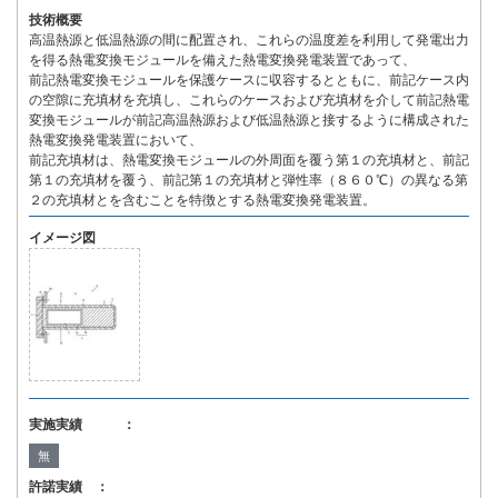
技術概要
高温熱源と低温熱源の間に配置され、これらの温度差を利用して発電出力
を得る熱電変換モジュールを備えた熱電変換発電装置であって、
前記熱電変換モジュールを保護ケースに収容するとともに、前記ケース内
の空隙に充填材を充填し、これらのケースおよび充填材を介して前記熱電
変換モジュールが前記高温熱源および低温熱源と接するように構成された
熱電変換発電装置において、
前記充填材は、熱電変換モジュールの外周面を覆う第１の充填材と、前記
第１の充填材を覆う、前記第１の充填材と弾性率（８６０℃）の異なる第
２の充填材とを含むことを特徴とする熱電変換発電装置。
イメージ図
実施実績 ：
無
許諾実績 ：