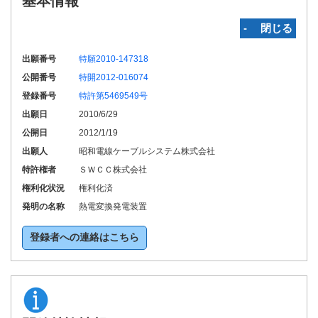
基本情報
‐ 閉じる
出願番号
特願2010-147318
公開番号
特開2012-016074
登録番号
特許第5469549号
出願日
2010/6/29
公開日
2012/1/19
出願人
昭和電線ケーブルシステム株式会社
特許権者
ＳＷＣＣ株式会社
権利化状況
権利化済
発明の名称
熱電変換発電装置
登録者への連絡はこちら