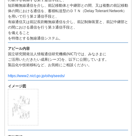
の条件を制御する第１通信手段と、
短距離無線通信を介し、前記移動体と中継部との間、又は複数の前記移動
体の間における通信を、蓄積転送型のＤＴＮ（Delay Tolerant Network）
を用いて行う第２通信手段と、
有線通信又は前記長距離無線通信を介し、前記制御装置と、前記中継部と
の間における通信を行う第３通信手段と、
を備えること
を特徴とする無線通信システム。
アピール内容
国立研究開発法人情報通信研究機構(NICT)では、みなさまに
ご活用いただきたい成果(シーズ)を、以下に公開しています。
製品化や技術移転など、お気軽にご相談ください。
https://www2.nict.go.jp/oihq/seeds/
イメージ図