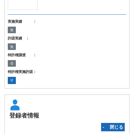
実施実績 ：
無
許諾実績 ：
無
特許権譲渡 ：
否
特許権実施許諾：
可
登録者情報
‐ 閉じる