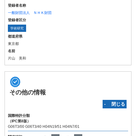
登録者名称
一般財団法人 ＮＨＫ財団
登録者区分
学術研究
都道府県
東京都
名前
片山 美和
その他の情報
‐ 閉じる
国際特許分類
（IPC第8版）
G06T3/00 G06T3/40 H04N19/51 H04N7/01