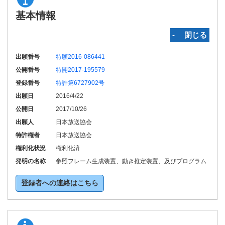
基本情報
‐ 閉じる
出願番号
特願2016-086441
公開番号
特開2017-195579
登録番号
特許第6727902号
出願日
2016/4/22
公開日
2017/10/26
出願人
日本放送協会
特許権者
日本放送協会
権利化状況
権利化済
発明の名称
参照フレーム生成装置、動き推定装置、及びプログラム
登録者への連絡はこちら