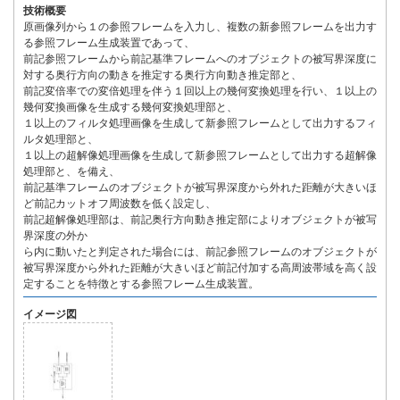
技術概要
原画像列から１の参照フレームを入力し、複数の新参照フレームを出力す
る参照フレーム生成装置であって、
前記参照フレームから前記基準フレームへのオブジェクトの被写界深度に
対する奥行方向の動きを推定する奥行方向動き推定部と、
前記変倍率での変倍処理を伴う１回以上の幾何変換処理を行い、１以上の
幾何変換画像を生成する幾何変換処理部と、
１以上のフィルタ処理画像を生成して新参照フレームとして出力するフィ
ルタ処理部と、
１以上の超解像処理画像を生成して新参照フレームとして出力する超解像
処理部と、を備え、
前記基準フレームのオブジェクトが被写界深度から外れた距離が大きいほ
ど前記カットオフ周波数を低く設定し、
前記超解像処理部は、前記奥行方向動き推定部によりオブジェクトが被写
界深度の外か
ら内に動いたと判定された場合には、前記参照フレームのオブジェクトが
被写界深度から外れた距離が大きいほど前記付加する高周波帯域を高く設
定することを特徴とする参照フレーム生成装置。
イメージ図