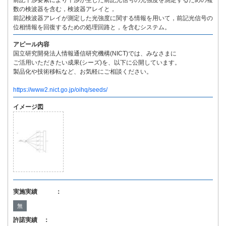
前記干渉要素により干渉が生じた前記光信号の光強度を測定するための複
数の検波器を含む，検波器アレイと，
前記検波器アレイが測定した光強度に関する情報を用いて，前記光信号の
位相情報を回復するための処理回路と，を含むシステム。
アピール内容
国立研究開発法人情報通信研究機構(NICT)では、みなさまに
ご活用いただきたい成果(シーズ)を、以下に公開しています。
製品化や技術移転など、お気軽にご相談ください。
https://www2.nict.go.jp/oihq/seeds/
イメージ図
実施実績 ：
無
許諾実績 ：