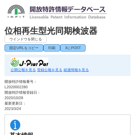
位相再生型光同期検波器
ウインドウを閉じる
固定URLをコピー
印刷
XにPOST
公開公報を見る
登録公報を見る
経過情報を見る
開放特許情報番号：
L2020002280
開放特許情報登録日：
2020/10/28
最新更新日：
2023/3/24