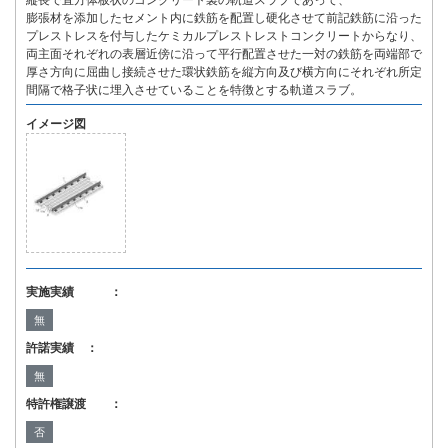
縦長で直方体板状のコンクリート製の軌道スラブであって、
膨張材を添加したセメント内に鉄筋を配置し硬化させて前記鉄筋に沿った
プレストレスを付与したケミカルプレストレストコンクリートからなり、
両主面それぞれの表層近傍に沿って平行配置させた一対の鉄筋を両端部で
厚さ方向に屈曲し接続させた環状鉄筋を縦方向及び横方向にそれぞれ所定
間隔で格子状に埋入させていることを特徴とする軌道スラブ。
イメージ図
実施実績 ：
無
許諾実績 ：
無
特許権譲渡 ：
否