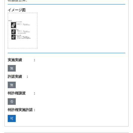
樹脂接合体。
イメージ図
実施実績 ：
無
許諾実績 ：
無
特許権譲渡 ：
否
特許権実施許諾：
可