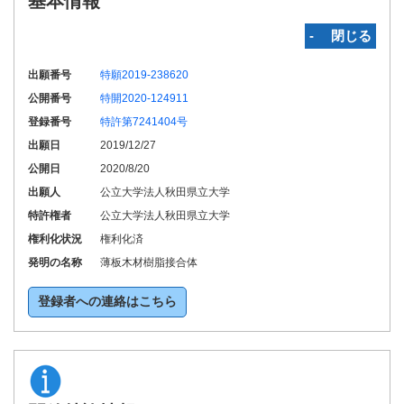
基本情報
‐ 閉じる
出願番号
特願2019-238620
公開番号
特開2020-124911
登録番号
特許第7241404号
出願日
2019/12/27
公開日
2020/8/20
出願人
公立大学法人秋田県立大学
特許権者
公立大学法人秋田県立大学
権利化状況
権利化済
発明の名称
薄板木材樹脂接合体
登録者への連絡はこちら