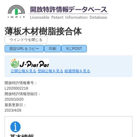
薄板木材樹脂接合体
ウインドウを閉じる
固定URLをコピー
印刷
XにPOST
公開公報を見る
登録公報を見る
経過情報を見る
開放特許情報番号：
L2020002218
開放特許情報登録日：
2020/10/20
最新更新日：
2023/4/26