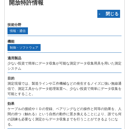
開放特許情報
‐ 閉じる
技術分野
情報・通信
機能
制御・ソフトウェア
適用製品
少ない投資で簡単にデータ収集が可能な測定データ収集用具を用いた測定
システム
目的
測定現場では、製造ラインや工作機械などの発生するノイズに強い無線通
信で、測定工具からデータ処理装置へ、少ない投資で簡単にデータ収集を
可能とすること。
効果
ケーブルの接続やＩＤの登録、ペアリングなどの操作と同等の効果を、人
間の持つ（触れる）という自然の動作に置き換えることにより、誰でも何
の訓練も必要なく測定からデータ収集までを行うことができるようにな
る。