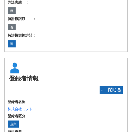
許諾実績 ：
無
特許権譲渡 ：
否
特許権実施許諾：
可
登録者情報
‐ 閉じる
登録者名称
株式会社ミツトヨ
登録者区分
企業