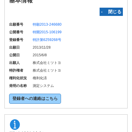
基本情報
‐ 閉じる
出願番号
特願2013-246680
公開番号
特開2015-106199
登録番号
特許第6259268号
出願日
2013/11/28
公開日
2015/6/8
出願人
株式会社ミツトヨ
特許権者
株式会社ミツトヨ
権利化状況
権利化済
発明の名称
測定システム
登録者への連絡はこちら