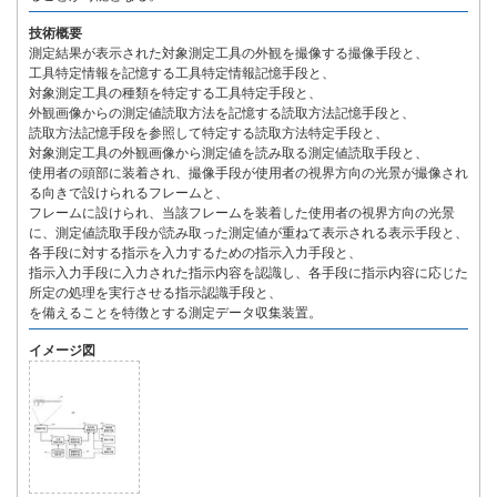
技術概要
測定結果が表示された対象測定工具の外観を撮像する撮像手段と、
工具特定情報を記憶する工具特定情報記憶手段と、
対象測定工具の種類を特定する工具特定手段と、
外観画像からの測定値読取方法を記憶する読取方法記憶手段と、
読取方法記憶手段を参照して特定する読取方法特定手段と、
対象測定工具の外観画像から測定値を読み取る測定値読取手段と、
使用者の頭部に装着され、撮像手段が使用者の視界方向の光景が撮像され
る向きで設けられるフレームと、
フレームに設けられ、当該フレームを装着した使用者の視界方向の光景
に、測定値読取手段が読み取った測定値が重ねて表示される表示手段と、
各手段に対する指示を入力するための指示入力手段と、
指示入力手段に入力された指示内容を認識し、各手段に指示内容に応じた
所定の処理を実行させる指示認識手段と、
を備えることを特徴とする測定データ収集装置。
イメージ図