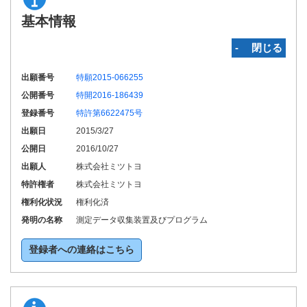
基本情報
‐ 閉じる
出願番号
特願2015-066255
公開番号
特開2016-186439
登録番号
特許第6622475号
出願日
2015/3/27
公開日
2016/10/27
出願人
株式会社ミツトヨ
特許権者
株式会社ミツトヨ
権利化状況
権利化済
発明の名称
測定データ収集装置及びプログラム
登録者への連絡はこちら