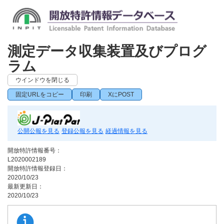
測定データ収集装置及びプログ
ラム
ウインドウを閉じる
固定URLをコピー
印刷
XにPOST
公開公報を見る
登録公報を見る
経過情報を見る
開放特許情報番号：
L2020002189
開放特許情報登録日：
2020/10/23
最新更新日：
2020/10/23