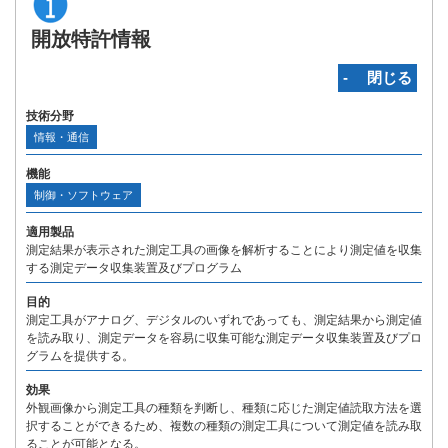
開放特許情報
‐ 閉じる
技術分野
情報・通信
機能
制御・ソフトウェア
適用製品
測定結果が表示された測定工具の画像を解析することにより測定値を収集
する測定データ収集装置及びプログラム
目的
測定工具がアナログ、デジタルのいずれであっても、測定結果から測定値
を読み取り、測定データを容易に収集可能な測定データ収集装置及びプロ
グラムを提供する。
効果
外観画像から測定工具の種類を判断し、種類に応じた測定値読取方法を選
択することができるため、複数の種類の測定工具について測定値を読み取
ることが可能となる。