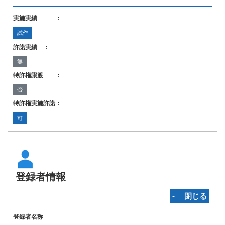
実施実績 ：
試作
許諾実績 ：
無
特許権譲渡 ：
否
特許権実施許諾：
可
登録者情報
‐ 閉じる
登録者名称