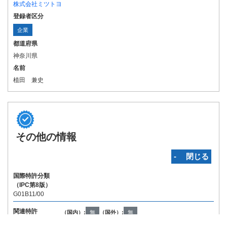
株式会社ミツトヨ
登録者区分
企業
都道府県
神奈川県
名前
植田 兼史
その他の情報
‐ 閉じる
国際特許分類
（IPC第8版）
G01B11/00
関連特許
（国内）:
無
（国外）:
無