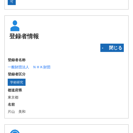
可
登録者情報
‐ 閉じる
登録者名称
一般財団法人 ＮＨＫ財団
登録者区分
学術研究
都道府県
東京都
名前
片山 美和