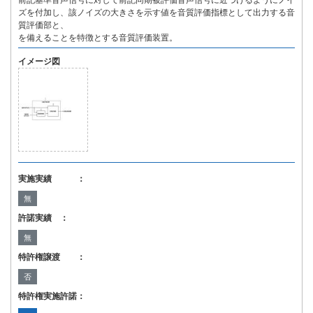
前記基準音声信号に対して前記同期被評価音声信号に近づけるようにノイ
ズを付加し、該ノイズの大きさを示す値を音質評価指標として出力する音
質評価部と、
を備えることを特徴とする音質評価装置。
イメージ図
実施実績 ：
無
許諾実績 ：
無
特許権譲渡 ：
否
特許権実施許諾：