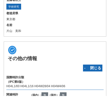
登録者区分
学術研究
都道府県
東京都
名前
片山 美和
その他の情報
‐ 閉じる
国際特許分類
（IPC第8版）
H04L1/00 H04L1/16 H04W28/04 H04W4/06
関連特許
（国内）:
無
（国外）:
無
Copyright © INPIT Rights Reserved