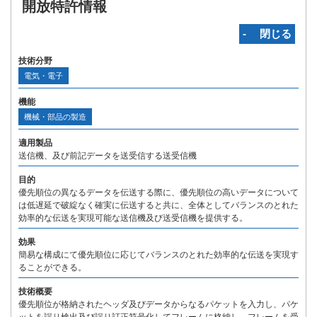
開放特許情報
‐ 閉じる
技術分野
電気・電子
機能
機械・部品の製造
適用製品
送信機、及び前記データを送受信する送受信機
目的
優先順位の異なるデータを伝送する際に、優先順位の高いデータについて
は低遅延で破綻なく確実に伝送すると共に、全体としてバランスのとれた
効率的な伝送を実現可能な送信機及び送受信機を提供する。
効果
簡易な構成にて優先順位に応じてバランスのとれた効率的な伝送を実現す
ることができる。
技術概要
優先順位が格納されたヘッダ及びデータからなるパケットを入力し、パケ