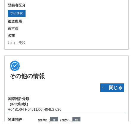
登録者区分
学術研究
都道府県
東京都
名前
片山 美和
その他の情報
‐ 閉じる
国際特許分類
（IPC第8版）
H04B1/04 H04J11/00 H04L27/36
関連特許
（国内）:
無
（国外）:
無