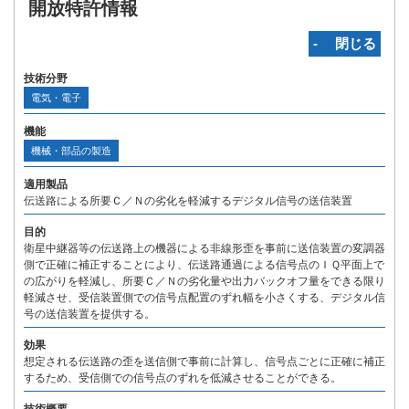
開放特許情報
‐ 閉じる
技術分野
電気・電子
機能
機械・部品の製造
適用製品
伝送路による所要Ｃ／Ｎの劣化を軽減するデジタル信号の送信装置
目的
衛星中継器等の伝送路上の機器による非線形歪を事前に送信装置の変調器
側で正確に補正することにより、伝送路通過による信号点のＩＱ平面上で
の広がりを軽減し、所要Ｃ／Ｎの劣化量や出力バックオフ量をできる限り
軽減させ、受信装置側での信号点配置のずれ幅を小さくする、デジタル信
号の送信装置を提供する。
効果
想定される伝送路の歪を送信側で事前に計算し、信号点ごとに正確に補正
するため、受信側での信号点のずれを低減させることができる。