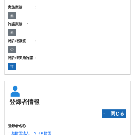
実施実績 ：
無
許諾実績 ：
無
特許権譲渡 ：
否
特許権実施許諾：
可
登録者情報
‐ 閉じる
登録者名称
一般財団法人 ＮＨＫ財団