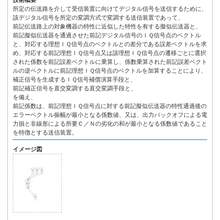
技術概要
所定の伝送路を介して受信装置に向けてデジタル信号を送信するために、
該デジタル信号を所定の変調方式で変調する送信装置であって、
前記伝送路上の対象機器の特性に近似した特性を有する擬似伝送器と、
前記擬似伝送器を通過させた前記デジタル信号のＩＱ信号点のベクトル
と、対応する理想ＩＱ信号点のベクトルとの差分である誤差ベクトルを求
め、対応する前記理想ＩＱ信号点又は該理想ＩＱ信号点の遷移ごとに選択
された係数を前記誤差ベクトルに乗算し、係数乗算された前記誤差ベクト
ルの逆ベクトルに前記理想ＩＱ信号点のベクトルを加算することにより、
補正信号を生成するＩＱ信号補償演算手段と、
前記補正信号を直交変調する直交変調手段と、
を備え、
前記係数は、前記理想ＩＱ信号点に対する前記擬似伝送器の特性通過後の
エラーベクトル振幅が最小となる係数値、又は、出力バックオフによる電
力損と非線形による所要Ｃ／Ｎの劣化の和が最小となる係数値であること
を特徴とする送信装置。
イメージ図