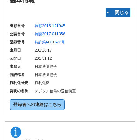
基本情報
‐ 閉じる
出願番号
特願2015-121945
公開番号
特開2017-011356
登録番号
特許第6681672号
出願日
2015/6/17
公開日
2017/1/12
出願人
日本放送協会
特許権者
日本放送協会
権利化状況
権利化済
発明の名称
デジタル信号の送信装置
登録者への連絡はこちら