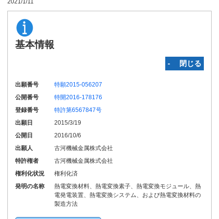
2021/1/11
基本情報
‐ 閉じる
出願番号
特願2015-056207
公開番号
特開2016-178176
登録番号
特許第6567847号
出願日
2015/3/19
公開日
2016/10/6
出願人
古河機械金属株式会社
特許権者
古河機械金属株式会社
権利化状況
権利化済
発明の名称
熱電変換材料、熱電変換素子、熱電変換モジュール、熱
電発電装置、熱電変換システム、および熱電変換材料の
製造方法