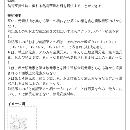
効果
熱電変換性能に優れる熱電変換材料を提供することができる。
技術概要
互いに元素組成が異なる第１の相および第２の相を含む複数種類の相から
なり、
前記第１の相および前記第２の相はいずれもスクッテルダイト構造を有
し、
前記第１の相および前記第２の相は、それぞれ一般式Ｒ↓ｒＴ↓ｔＸ↓ｘ
（０≦ｒ≦１、３≦ｔ≦５、９≦ｘ≦１５）で表される組成を有し、
Ｒは、希土類元素、アルカリ金属元素、アルカリ土類金属元素、第４族元
素、および第１３族元素からなる群から選択される１種以上の元素からな
り、
Ｔは、希土類元素と第４族元素とを除く遷移金属元素からなる群から選択
される１種以上の元素からなり、
Ｘは第１４族元素、第１５族元素、および第１６族元素からなる群から選
択される１種以上の元素からなり、
前記第１の相と前記第２の相の一方において、Ｘは硫黄を含み、他方にお
いて、Ｘは硫黄を含まない、熱電変換材料。
イメージ図