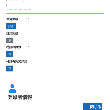
実施実績 ：
試作
許諾実績 ：
無
特許権譲渡 ：
可
特許権実施許諾：
可
登録者情報
‐ 閉じる