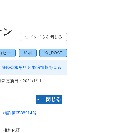
オン
ウインドウを閉じる
コピー
印刷
XにPOST
る
登録公報を見る
経過情報を見る
最新更新日：
2021/1/11
‐ 閉じる
特許第6538914号
況
権利化済