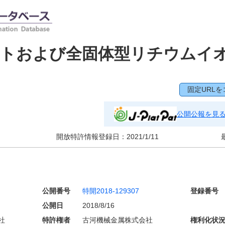
ートおよび全固体型リチウムイ
固定URLを
公開公報を見
開放特許情報登録日：
2021/1/11
公開番号
特開2018-129307
登録番号
公開日
2018/8/16
社
特許権者
古河機械金属株式会社
権利化状