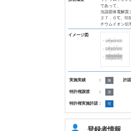
であって、
当該固体電解質
２７．０℃、印
チウムイオン伝
イメージ図
実施実績 ：
許
無
特許権譲渡 ：
否
特許権実施許諾：
可
登録者情報