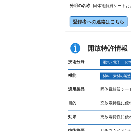
発明の名称
固体電解質シートお
登録者への連絡はこちら
開放特許情報
技術分野
電気・電子
化
機能
材料・素材の製造
適用製品
固体電解質シー
目的
充放電特性に優
効果
充放電特性に優
技術概要
リチウムイオン