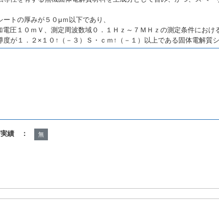
シートの厚みが５０μｍ以下であり、
加電圧１０ｍＶ、測定周波数域０．１Ｈｚ～７ＭＨｚの測定条件におけ
導度が１．２×１０↑（－３）Ｓ・ｃｍ↑（－１）以上である固体電解質
諾実績 ：
無