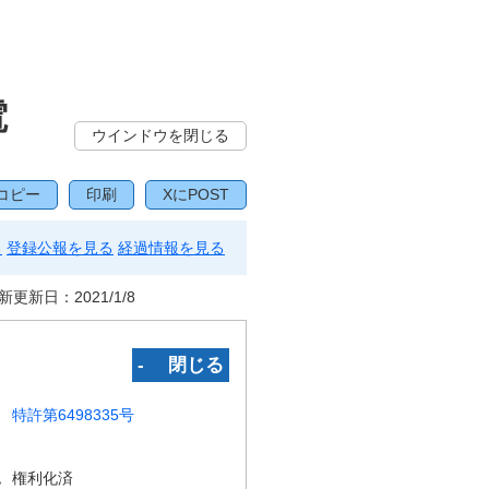
電
ウインドウを閉じる
コピー
印刷
XにPOST
る
登録公報を見る
経過情報を見る
新更新日：
2021/1/8
‐ 閉じる
特許第6498335号
況
権利化済