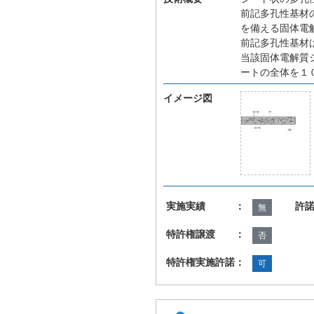
前記多孔性基材
を備える固体電
前記多孔性基材
当該固体電解質
ートの全体を１
イメージ図
実施実績 ：
許
無
特許権譲渡 ：
否
特許権実施許諾：
可