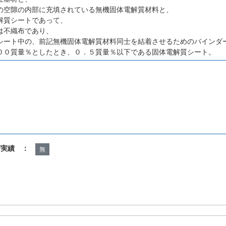
の空隙の内部に充填されている無機固体電解質材料と、
解質シートであって、
は不織布であり、
シート中の、前記無機固体電解質材料同士を結着させるためのバインダ
００質量％としたとき、０．５質量％以下である固体電解質シート。
諾実績 ：
無