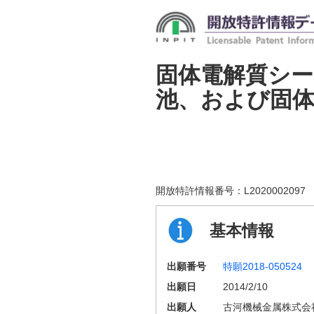
固体電解質シ
池、および固
開放特許情報番号：
L2020002097
基本情報
出願番号
特願2018-050524
出願日
2014/2/10
出願人
古河機械金属株式会