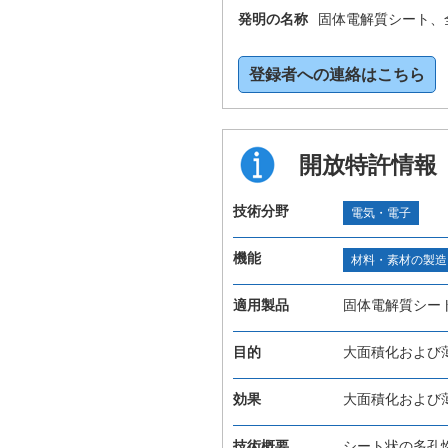
発明の名称
固体電解質シート、
登録者への連絡はこちら
開放特許情報
技術分野
電気・電子
機能
材料・素材の製造
適用製品
固体電解質シー
目的
大面積化および
効果
大面積化および
技術概要
シート状の多孔