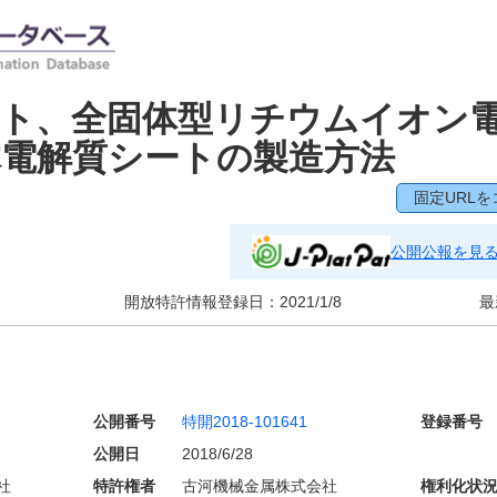
ート、全固体型リチウムイオン
体電解質シートの製造方法
固定URLを
公開公報を見
開放特許情報登録日：
2021/1/8
最
公開番号
特開2018-101641
登録番号
公開日
2018/6/28
社
特許権者
古河機械金属株式会社
権利化状