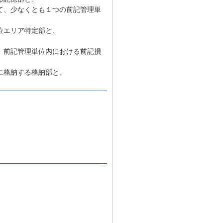
て、少なくとも１つの前記管理単
位エリア特定部と、
、前記管理単位内における前記損
に格納する格納部と、