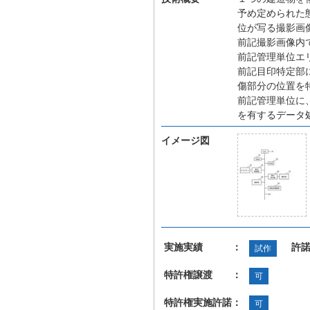
予め定められた
位が写る撮影画
前記撮影画像内
前記管理単位エ
前記目印特定部
傷部分の位置を
前記管理単位に
を有するデータ
イメージ図
実施実績 ：
許
試作
特許権譲渡 ：
可
特許権実施許諾：
可