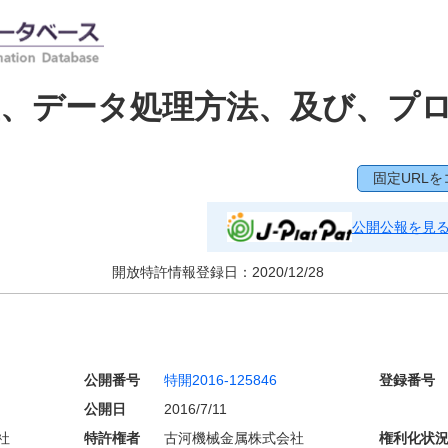
置、データ処理方法、及び、プ
固定URLを
公開公報を見
開放特許情報登録日：
2020/12/28
公開番号
特開2016-125846
登録番号
公開日
2016/7/11
社
特許権者
古河機械金属株式会社
権利化状