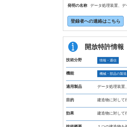
発明の名称
データ処理装置、デ
登録者への連絡はこちら
開放特許情報
技術分野
情報・通信
機能
機械・部品の製造
適用製品
データ処理装置
目的
建造物に対して
効果
建造物に対して
技術概要
１つの建造物を