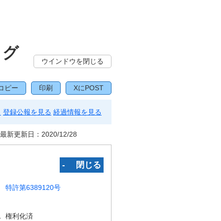
ログ
ウインドウを閉じる
コピー
印刷
XにPOST
る
登録公報を見る
経過情報を見る
最新更新日：
2020/12/28
‐ 閉じる
特許第6389120号
況
権利化済