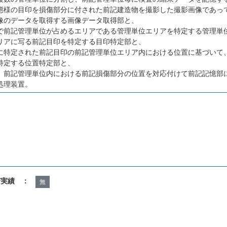
態様の目印を損傷部分に付された前記建造物を撮影した撮影画像であっ
像のデータを取得する画像データ取得部と、
で前記管理単位が占めるエリアである管理単位エリアを特定する管理単
リアに写る前記目印を特定する目印特定部と、
に特定された前記目印の前記管理単位エリア内における位置に基づいて
特定する位置特定部と、
、前記管理単位内における前記損傷部分の位置を対応付けて前記記憶部
処理装置。
諾実績 ：
無