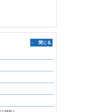
‐ 閉じる
る記憶部と、