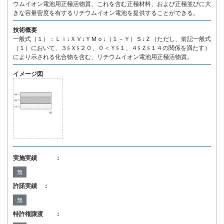
ウムイオン電池用正極活物質、これを含む正極材料、および正極並びに大
きな容量密度を有するリチウムイオン電池を提供することができる。
技術概要
一般式（１）：Ｌｉ↓ＸＶ↓ＹＭｏ↓（１－Ｙ）Ｓ↓Ｚ（ただし、前記一般式
（１）において、３≦Ｘ≦２０、０＜Ｙ≦１、４≦Ｚ≦１４の関係を満たす）
により示される化合物を含む、リチウムイオン電池用正極活物質。
イメージ図
実施実績 ：
無
許諾実績 ：
無
特許権譲渡 ：