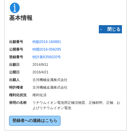
基本情報
‐ 閉じる
出願番号
特願2014-184881
公開番号
特開2016-058295
登録番号
特許第6356020号
出願日
2014/9/11
公開日
2016/4/21
出願人
古河機械金属株式会社
特許権者
古河機械金属株式会社
権利化状況
権利化済
発明の名称
リチウムイオン電池用正極活物質、正極材料、正極、お
よびリチウムイオン電池
登録者への連絡はこちら