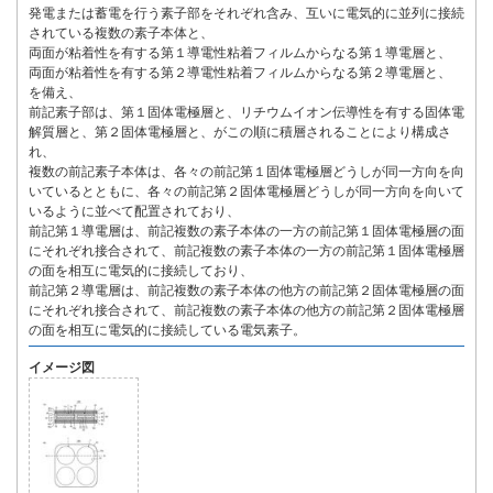
発電または蓄電を行う素子部をそれぞれ含み、互いに電気的に並列に接続
されている複数の素子本体と、
両面が粘着性を有する第１導電性粘着フィルムからなる第１導電層と、
両面が粘着性を有する第２導電性粘着フィルムからなる第２導電層と、
を備え、
前記素子部は、第１固体電極層と、リチウムイオン伝導性を有する固体電
解質層と、第２固体電極層と、がこの順に積層されることにより構成さ
れ、
複数の前記素子本体は、各々の前記第１固体電極層どうしが同一方向を向
いているとともに、各々の前記第２固体電極層どうしが同一方向を向いて
いるように並べて配置されており、
前記第１導電層は、前記複数の素子本体の一方の前記第１固体電極層の面
にそれぞれ接合されて、前記複数の素子本体の一方の前記第１固体電極層
の面を相互に電気的に接続しており、
前記第２導電層は、前記複数の素子本体の他方の前記第２固体電極層の面
にそれぞれ接合されて、前記複数の素子本体の他方の前記第２固体電極層
の面を相互に電気的に接続している電気素子。
イメージ図