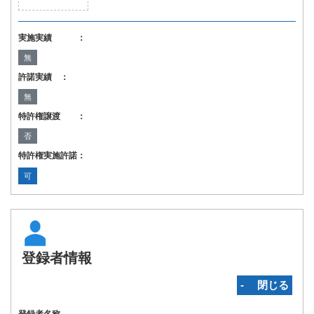
実施実績 ：
無
許諾実績 ：
無
特許権譲渡 ：
否
特許権実施許諾：
可
登録者情報
‐ 閉じる