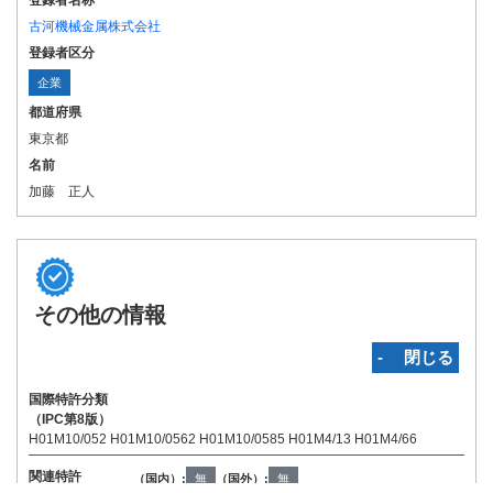
登録者名称
古河機械金属株式会社
登録者区分
企業
都道府県
東京都
名前
加藤 正人
その他の情報
‐ 閉じる
国際特許分類
（IPC第8版）
H01M10/052 H01M10/0562 H01M10/0585 H01M4/13 H01M4/66
関連特許
（国内）:
無
（国外）:
無