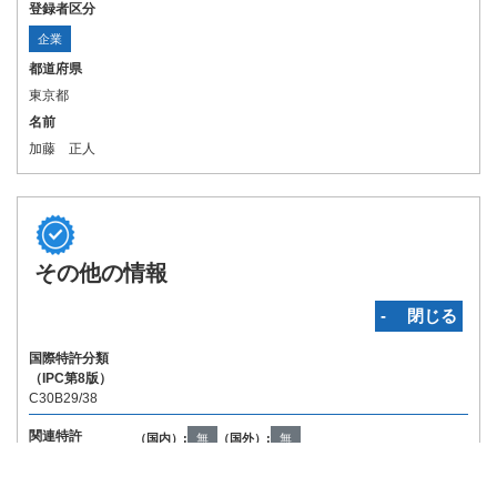
登録者区分
企業
都道府県
東京都
名前
加藤 正人
その他の情報
‐ 閉じる
国際特許分類
（IPC第8版）
C30B29/38
関連特許
（国内）:
無
（国外）:
無