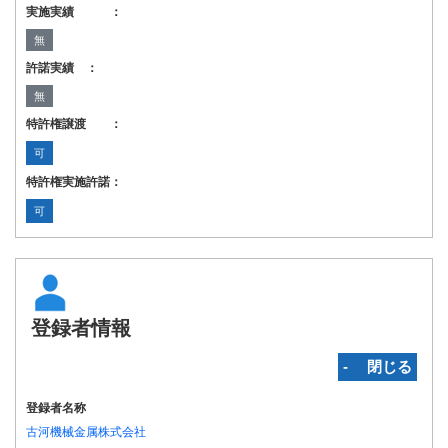
実施実績 ：
無
許諾実績 ：
無
特許権譲渡 ：
可
特許権実施許諾：
可
登録者情報
‐ 閉じる
登録者名称
古河機械金属株式会社