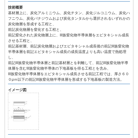
技術概要
基材層上に、炭化アルミニウム、炭化チタン、炭化ジルコニウム、炭化ハ
フニウム、炭化バナジウムおよび炭化タンタルから選択されるいずれかの
炭化物層を形成する工程と、
前記炭化物層を窒化する工程と、
前記窒化された炭化物層上に、III族窒化物半導体層をエピタキシャル成長
させる工程と、
前記基材層、前記炭化物層およびエピタキシャル成長後の前記III族窒化物
半導体層を前記エピタキシャル成長の成長温度よりも高い温度で熱処理
し、
前記III族窒化物半導体層と前記基材層とを剥離して、前記III族窒化物半導
体層を含むIII族窒化物半導体の下地基板を得る工程とを含み、
III族窒化物半導体層をエピタキシャル成長させる前記工程では、厚さ６０
０μｍ以下の前記III族窒化物半導体層を形成する下地基板の製造方法。
イメージ図