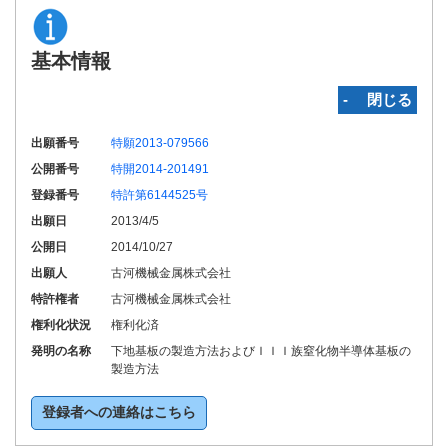
基本情報
‐ 閉じる
出願番号
特願2013-079566
公開番号
特開2014-201491
登録番号
特許第6144525号
出願日
2013/4/5
公開日
2014/10/27
出願人
古河機械金属株式会社
特許権者
古河機械金属株式会社
権利化状況
権利化済
発明の名称
下地基板の製造方法およびＩＩＩ族窒化物半導体基板の
製造方法
登録者への連絡はこちら