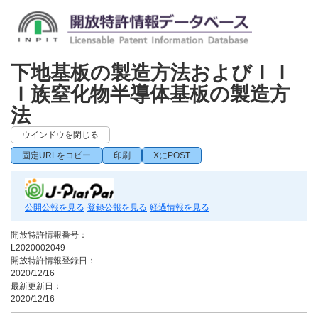
下地基板の製造方法およびＩＩ
Ｉ族窒化物半導体基板の製造方
法
ウインドウを閉じる
固定URLをコピー
印刷
XにPOST
公開公報を見る
登録公報を見る
経過情報を見る
開放特許情報番号：
L2020002049
開放特許情報登録日：
2020/12/16
最新更新日：
2020/12/16