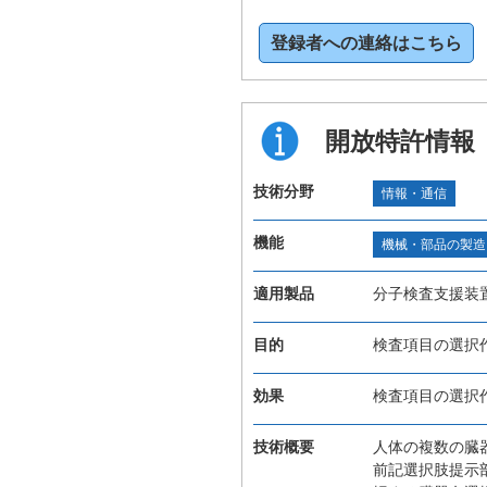
登録者への連絡はこちら
開放特許情報
技術分野
情報・通信
機能
機械・部品の製造
適用製品
分子検査支援装
目的
検査項目の選択
効果
検査項目の選択
技術概要
人体の複数の臓
前記選択肢提示