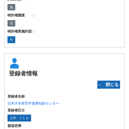
無
特許権譲渡 ：
否
特許権実施許諾：
可
登録者情報
‐ 閉じる
登録者名称
日本大学産官学連携知財センター
登録者区分
大学・ＴＬＯ
都道府県