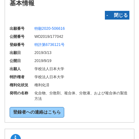
基本情報
‐ 閉じる
出願番号
特願2020-506616
公開番号
WO2019/177042
登録番号
特許第6736121号
出願日
2019/3/13
公開日
2019/9/19
出願人
学校法人日本大学
特許権者
学校法人日本大学
権利化状況
権利化済
発明の名称
化合物、分散剤、複合体、分散液、および複合体の製造
方法
登録者への連絡はこちら