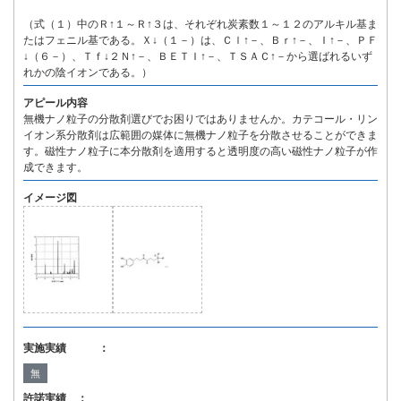
（式（１）中のＲ↑１～Ｒ↑３は、それぞれ炭素数１～１２のアルキル基ま
たはフェニル基である。Ｘ↓（１－）は、Ｃｌ↑－、Ｂｒ↑－、Ｉ↑－、ＰＦ
↓（６－）、Ｔｆ↓２Ｎ↑－、ＢＥＴＩ↑－、ＴＳＡＣ↑－から選ばれるいず
れかの陰イオンである。）
アピール内容
無機ナノ粒子の分散剤選びでお困りではありませんか。カテコール・リン
イオン系分散剤は広範囲の媒体に無機ナノ粒子を分散させることができま
す。磁性ナノ粒子に本分散剤を適用すると透明度の高い磁性ナノ粒子が作
成できます。
イメージ図
実施実績 ：
無
許諾実績 ：