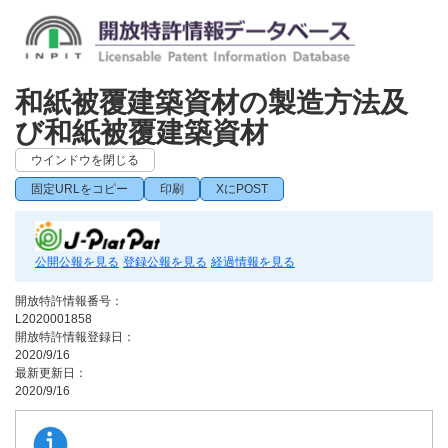
和紙被覆建築資材の製造方法及
び和紙被覆建築資材
ウインドウを閉じる
固定URLをコピー
印刷
XにPOST
公開公報を見る
登録公報を見る
経過情報を見る
開放特許情報番号：
L2020001858
開放特許情報登録日：
2020/9/16
最新更新日：
2020/9/16