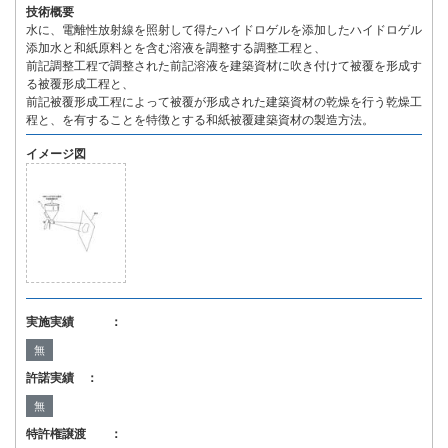
技術概要
水に、電離性放射線を照射して得たハイドロゲルを添加したハイドロゲル
添加水と和紙原料とを含む溶液を調整する調整工程と、
前記調整工程で調整された前記溶液を建築資材に吹き付けて被覆を形成す
る被覆形成工程と、
前記被覆形成工程によって被覆が形成された建築資材の乾燥を行う乾燥工
程と、を有することを特徴とする和紙被覆建築資材の製造方法。
イメージ図
実施実績 ：
無
許諾実績 ：
無
特許権譲渡 ：