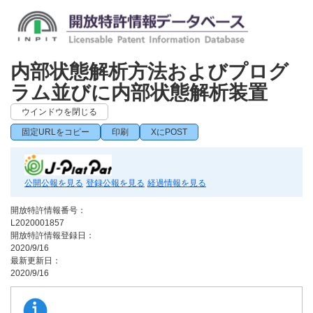
内部状態解析方法およびプログ
ラム並びに内部状態解析装置
ウインドウを閉じる
固定URLをコピー
印刷
XにPOST
公開公報を見る
登録公報を見る
経過情報を見る
開放特許情報番号：
L2020001857
開放特許情報登録日：
2020/9/16
最新更新日：
2020/9/16