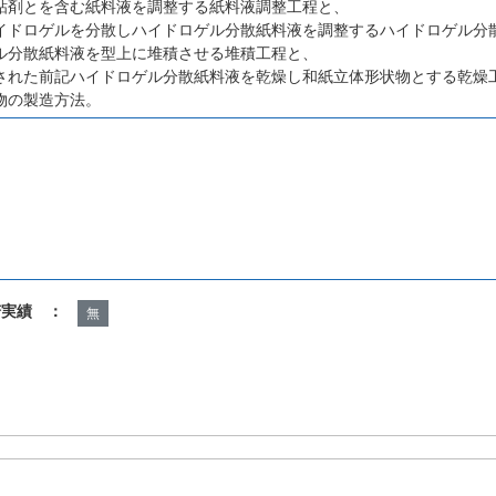
粘剤とを含む紙料液を調整する紙料液調整工程と、
イドロゲルを分散しハイドロゲル分散紙料液を調整するハイドロゲル分
ル分散紙料液を型上に堆積させる堆積工程と、
された前記ハイドロゲル分散紙料液を乾燥し和紙立体形状物とする乾燥
物の製造方法。
諾実績 ：
無