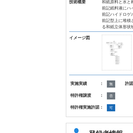
技術概要
和紙原料と水と
前記紙料液にハ
前記ハイドロゲ
前記型上に堆積
る和紙立体形状
イメージ図
実施実績 ：
許
無
特許権譲渡 ：
否
特許権実施許諾：
可