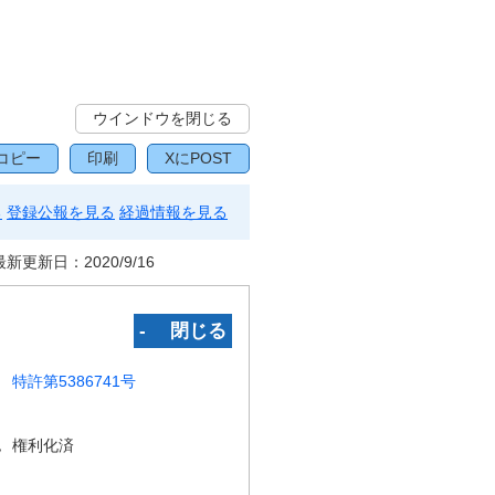
ウインドウを閉じる
コピー
印刷
XにPOST
る
登録公報を見る
経過情報を見る
最新更新日：
2020/9/16
‐ 閉じる
特許第5386741号
況
権利化済