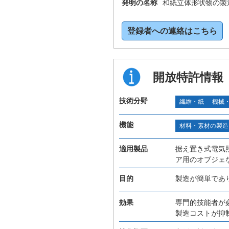
発明の名称
和紙立体形状物の製
登録者への連絡はこちら
開放特許情報
技術分野
繊維・紙
機械
機能
材料・素材の製造
適用製品
据え置き式電気
ア用のオブジェ
目的
製造が簡単であ
効果
専門的技能者が
製造コストが抑