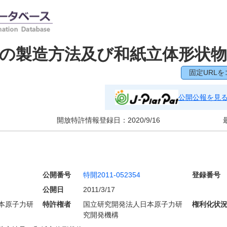
の製造方法及び和紙立体形状物
固定URLを
公開公報を見
開放特許情報登録日：
2020/9/16
公開番号
特開2011-052354
登録番号
公開日
2011/3/17
本原子力研
特許権者
国立研究開発法人日本原子力研
権利化状
究開発機構