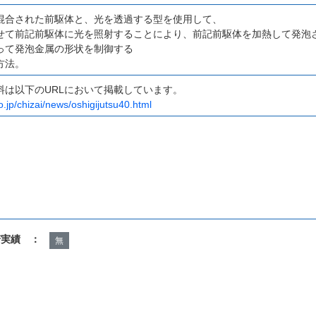
混合された前駆体と、光を透過する型を使用して、
せて前記前駆体に光を照射することにより、前記前駆体を加熱して発泡
って発泡金属の形状を制御する
方法。
料は以下のURLにおいて掲載しています。
o.jp/chizai/news/oshigijutsu40.html
諾実績 ：
無