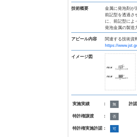
技術概要
金属に発泡剤が
前記型を透過さ
に、前記型によ
発泡金属の製造
アピール内容
関連する技術資
https://www.jst.g
イメージ図
実施実績 ：
許
無
特許権譲渡 ：
否
特許権実施許諾：
可