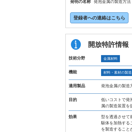
発明の名称
発泡金属の製造方法
登録者への連絡はこちら
開放特許情報
技術分野
金属材料
機能
材料・素材の製造
適用製品
発泡金属の製造
目的
低いコストで発
属の製造装置を
効果
型を透過させて
駆体を加熱する
を製造すること