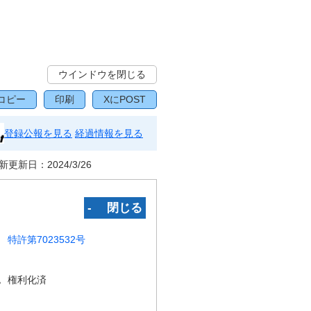
ウインドウを閉じる
コピー
印刷
XにPOST
登録公報を見る
経過情報を見る
新更新日：
2024/3/26
‐ 閉じる
特許第7023532号
況
権利化済