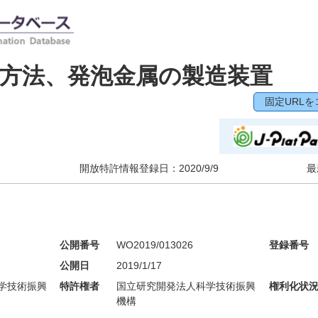
方法、発泡金属の製造装置
固定URLを
開放特許情報登録日：
2020/9/9
最
公開番号
WO2019/013026
登録番号
公開日
2019/1/17
学技術振興
特許権者
国立研究開発法人科学技術振興
権利化状
機構