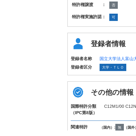
特許権譲渡 ：
否
特許権実施許諾：
可
登録者情報
登録者名称
国立大学法人富山
登録者区分
大学・ＴＬＯ
その他の情報
国際特許分類
C12M1/00 C12N
（IPC第8版）
関連特許
（国内）:
無
（国外