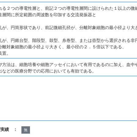
れる２つの導電性層と、前記２つの導電性層間に設けられた１以上の微
性層間に所定範囲の周波数を印加する交流発振器と
孔が、円筒形状であり、前記微細孔径が、分離対象細胞の最小径より大
孔が、円錐台型、階段型、鼓型、糸巻型、または壺型から選択される非
分離対象細胞の最小径より大きく、最小径の２．５倍以下である、
装置。
び方法は、細胞培養や細胞アッセイにおいて有用であるのに加え、血中
出などの医療分野での応用においても有効である。
諾実績 ：
無