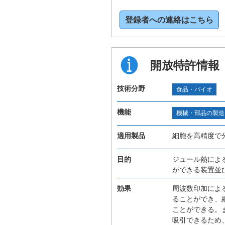
登録者への連絡はこちら
開放特許情報
技術分野
食品・バイオ
機能
機械・部品の製造
適用製品
細胞を高精度で
目的
ジュール熱によ
ができる装置並
効果
周波数印加によ
ることができ、
ことができる。
吸引できるため