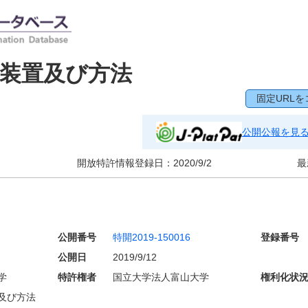
装置及び方法
固定URLを
公開公報を見
開放特許情報登録日：
2020/9/2
最
公開番号
特開2019-150016
登録番号
公開日
2019/9/12
学
特許権者
国立大学法人富山大学
権利化状
及び方法