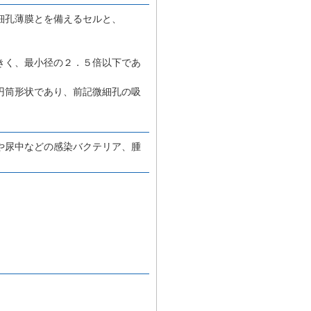
細孔薄膜とを備えるセルと、
きく、最小径の２．５倍以下であ
円筒形状であり、前記微細孔の吸
や尿中などの感染バクテリア、腫