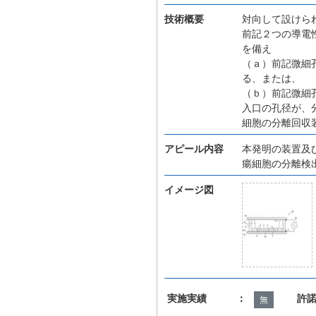
技術概要
対向して設けら
前記２つの導電
を備え
（ａ）前記微細
る、または、
（ｂ）前記微細
入口の孔径が、
細胞の分離回収
アピール内容
本発明の装置及
瘍細胞の分離検
イメージ図
実施実績 ：
許
無