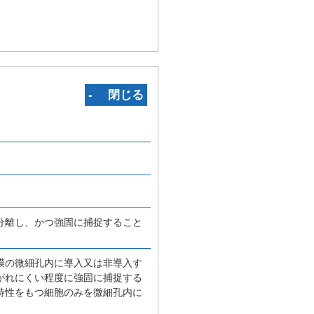
‐ 閉じる
分離し、かつ強固に捕捉すること
膜の微細孔内に導入又は非導入す
がれにくい程度に強固に捕捉する
特性をもつ細胞のみを微細孔内に