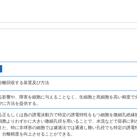
分離回収する装置及び方法
る影響や、障害を細胞に与えることなく、生細胞と死細胞を高い精度で
びに方法を提供する。
る正もしくは負の誘電泳動力で特定の誘電特性をもつ細胞を微細孔絶縁
細胞よりわずかに大きい微細孔径を用いることで、水流などで容易に剥
また、特に非球形の細胞では濾過法では通過し難い孔径でも特定の誘電
、分離精度を向上させることができる。