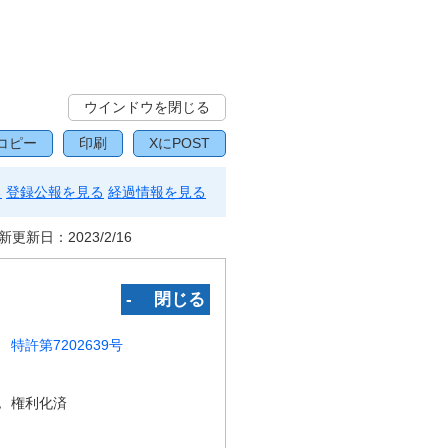
ウインドウを閉じる
コピー
印刷
XにPOST
る
登録公報を見る
経過情報を見る
新更新日：
2023/2/16
‐ 閉じる
特許第7202639号
況
権利化済