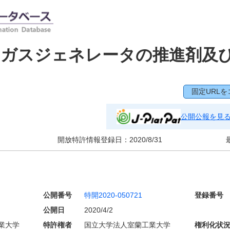
用ガスジェネレータの推進剤及
固定URLを
公開公報を見
開放特許情報登録日：
2020/8/31
公開番号
特開2020-050721
登録番号
公開日
2020/4/2
業大学
特許権者
国立大学法人室蘭工業大学
権利化状