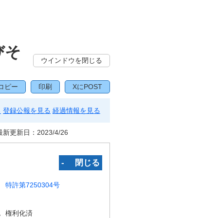
びそ
ウインドウを閉じる
コピー
印刷
XにPOST
る
登録公報を見る
経過情報を見る
最新更新日：
2023/4/26
‐ 閉じる
特許第7250304号
況
権利化済