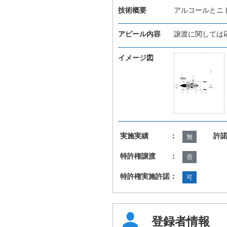
技術概要
アルコールとニ
アピール内容
譲渡に関しては
イメージ図
実施実績 ：
許
無
特許権譲渡 ：
否
特許権実施許諾：
可
登録者情報