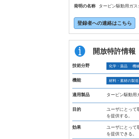
発明の名称
タービン駆動用ガス
登録者への連絡はこちら
開放特許情報
技術分野
化学・薬品
機
機能
材料・素材の製造
適用製品
タービン駆動用
目的
ユーザにとって
を提供する。
効果
ユーザにとって
を提供できる。