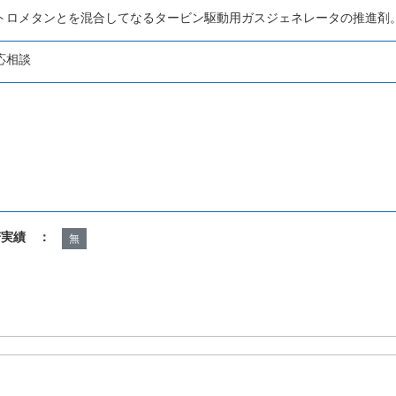
トロメタンとを混合してなるタービン駆動用ガスジェネレータの推進剤
応相談
諾実績 ：
無