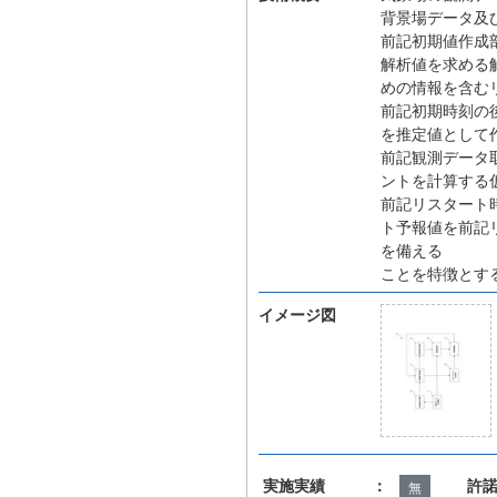
背景場データ及
前記初期値作成
解析値を求める
めの情報を含む
前記初期時刻の
を推定値として
前記観測データ
ントを計算する
前記リスタート
ト予報値を前記
を備える
ことを特徴とす
イメージ図
実施実績 ：
許
無