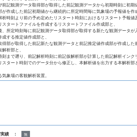
び前記観測データ取得部が取得した前記観測データから初期時刻に初期
部が作成した前記初期値から継続的に所定時間毎に気象場の予報値を作
解析時刻より前の予め定めたリスタート時刻におけるリスタート予報値
リスタートファイルを作成するリスタートファイル作成部と、
後、所定時刻毎に前記観測データ取得部が取得する新たな観測データが
作成する推定値作成部と、
取得部が取得した前記新たな観測データと前記推定値作成部が作成した
仮解析部と、
時刻まで遡り、前記解析時刻に前記仮解析部が計算した前記解析インク
リスタート時刻でのデータ分から修正し、本解析値を出力する本解析部
る気象場の客観解析装置。
諾実績 ：
無