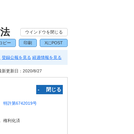
方法
ウインドウを閉じる
コピー
印刷
XにPOST
る
登録公報を見る
経過情報を見る
最新更新日：
2020/8/27
‐ 閉じる
特許第6742019号
況
権利化済