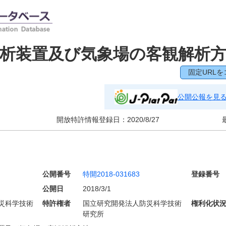
析装置及び気象場の客観解析
固定URLを
公開公報を見
開放特許情報登録日：
2020/8/27
公開番号
特開2018-031683
登録番号
公開日
2018/3/1
災科学技術
特許権者
国立研究開発法人防災科学技術
権利化状
研究所