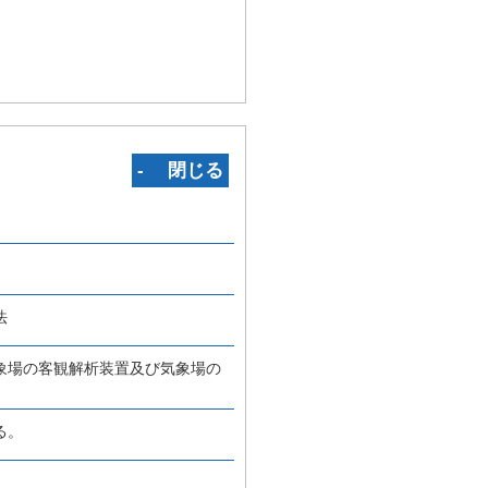
‐ 閉じる
法
象場の客観解析装置及び気象場の
る。