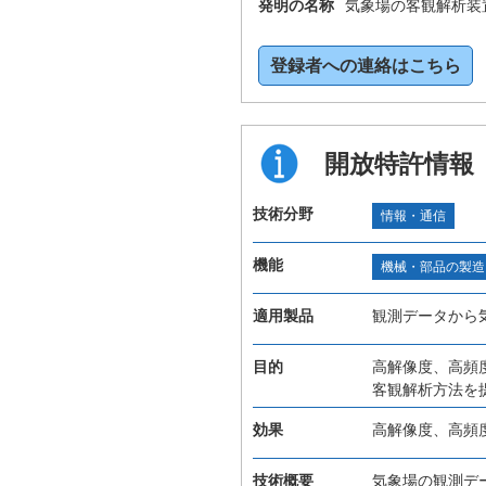
発明の名称
気象場の客観解析装
登録者への連絡はこちら
開放特許情報
技術分野
情報・通信
機能
機械・部品の製造
適用製品
観測データから
目的
高解像度、高頻
客観解析方法を
効果
高解像度、高頻
技術概要
気象場の観測デ