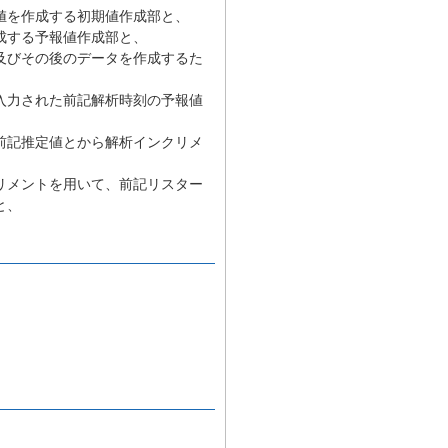
値を作成する初期値作成部と、
成する予報値作成部と、
及びその後のデータを作成するた
入力された前記解析時刻の予報値
前記推定値とから解析インクリメ
リメントを用いて、前記リスター
と、