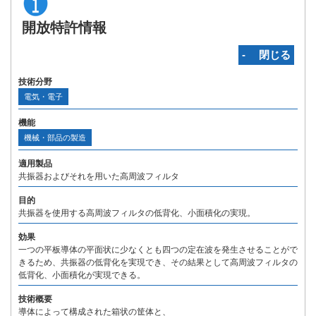
開放特許情報
‐ 閉じる
技術分野
電気・電子
機能
機械・部品の製造
適用製品
共振器およびそれを用いた高周波フィルタ
目的
共振器を使用する高周波フィルタの低背化、小面積化の実現。
効果
一つの平板導体の平面状に少なくとも四つの定在波を発生させることがで
きるため、共振器の低背化を実現でき、その結果として高周波フィルタの
低背化、小面積化が実現できる。
技術概要
導体によって構成された箱状の筐体と、