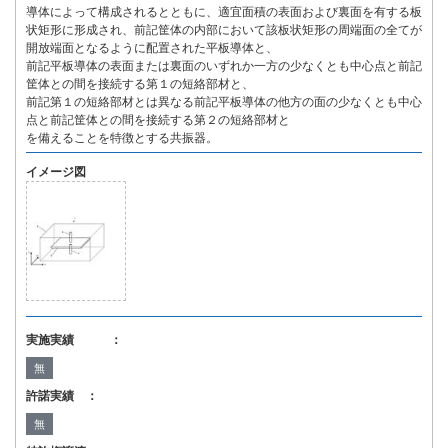
導体によって構成されるとともに、適宜面積の表面および裏面を有する板
状矩形に形成され、前記筐体の内部において該板状矩形の周端面の全てが
開放端面となるように配置された平板導体と、
前記平板導体の表面または裏面のいずれか一方の少なくとも中心点と前記
筐体との間を接続する第１の短絡部材と、
前記第１の短絡部材とは異なる前記平板導体の他方の面の少なくとも中心
点と前記筐体との間を接続する第２の短絡部材と
を備えることを特徴とする共振器。
イメージ図
実施実績 ：
無
許諾実績 ：
無