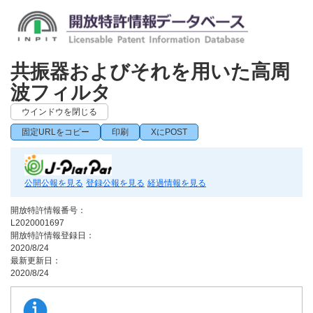
共振器およびそれを用いた高周
波フィルタ
ウインドウを閉じる
固定URLをコピー
印刷
XにPOST
公開公報を見る
登録公報を見る
経過情報を見る
開放特許情報番号：
L2020001697
開放特許情報登録日：
2020/8/24
最新更新日：
2020/8/24