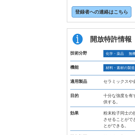
登録者への連絡はこちら
開放特許情報
技術分野
化学・薬品
無
機能
材料・素材の製造
適用製品
セラミックスや
目的
十分な強度を有
供する。
効果
粉末粒子同士の
させることがで
とができる。