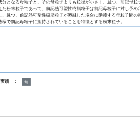
成分となる母粒子と、その母粒子よりも粒径が小さく、且つ、前記母粒
えた粉末粒子であって、前記熱可塑性樹脂粒子は前記母粒子に対し予め
し、且つ、前記熱可塑性樹脂粒子が溶融した場合に隣接する母粒子間の
態様で前記母粒子に担持されていることを特徴とする粉末粒子。
諾実績 ：
無