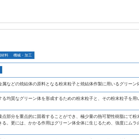
機材料
機械・加工
金属などの焼結体の原料となる粉末粒子と焼結体作製に用いるグリーン
する均質なグリーン体を形成するための粉末粒子と、その粉末粒子を用
接点部分を重点的に固着することができ、極少量の熱可塑性樹脂にて粉
きる。更には、かかる作用はグリーン体全体に生じるため、強度にムラ