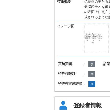
技術概要
焼結体の主たる
樹脂粒子とを備
の表面上に点在
成されるような
イメージ図
実施実績 ：
許
無
特許権譲渡 ：
否
特許権実施許諾：
可
登録者情報