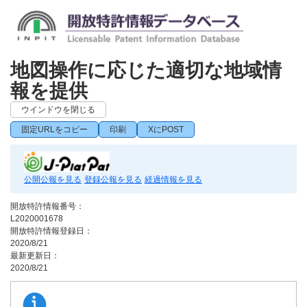
地図操作に応じた適切な地域情
報を提供
ウインドウを閉じる
固定URLをコピー
印刷
XにPOST
公開公報を見る
登録公報を見る
経過情報を見る
開放特許情報番号：
L2020001678
開放特許情報登録日：
2020/8/21
最新更新日：
2020/8/21