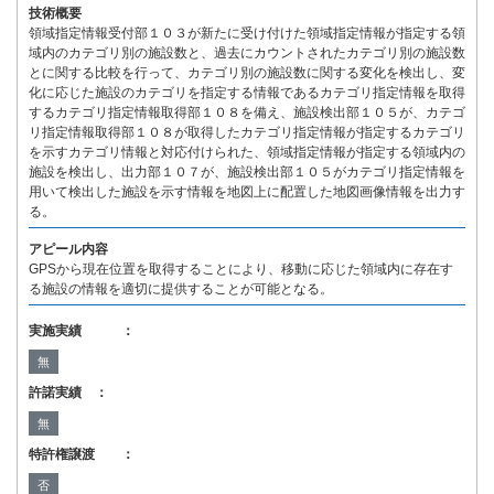
技術概要
領域指定情報受付部１０３が新たに受け付けた領域指定情報が指定する領
域内のカテゴリ別の施設数と、過去にカウントされたカテゴリ別の施設数
とに関する比較を行って、カテゴリ別の施設数に関する変化を検出し、変
化に応じた施設のカテゴリを指定する情報であるカテゴリ指定情報を取得
するカテゴリ指定情報取得部１０８を備え、施設検出部１０５が、カテゴ
リ指定情報取得部１０８が取得したカテゴリ指定情報が指定するカテゴリ
を示すカテゴリ情報と対応付けられた、領域指定情報が指定する領域内の
施設を検出し、出力部１０７が、施設検出部１０５がカテゴリ指定情報を
用いて検出した施設を示す情報を地図上に配置した地図画像情報を出力す
る。
アピール内容
GPSから現在位置を取得することにより、移動に応じた領域内に存在す
る施設の情報を適切に提供することが可能となる。
実施実績 ：
無
許諾実績 ：
無
特許権譲渡 ：
否