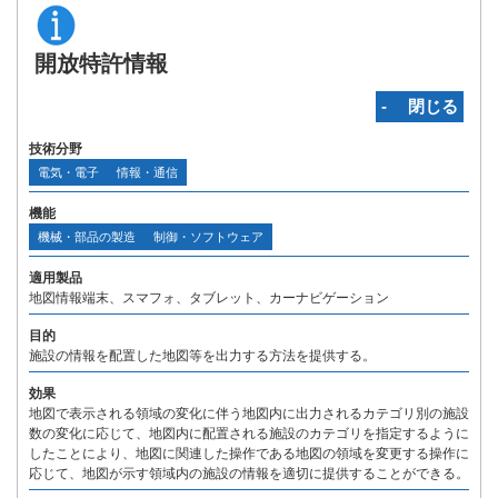
開放特許情報
‐ 閉じる
技術分野
電気・電子
情報・通信
機能
機械・部品の製造
制御・ソフトウェア
適用製品
地図情報端末、スマフォ、タブレット、カーナビゲーション
目的
施設の情報を配置した地図等を出力する方法を提供する。
効果
地図で表示される領域の変化に伴う地図内に出力されるカテゴリ別の施設
数の変化に応じて、地図内に配置される施設のカテゴリを指定するように
したことにより、地図に関連した操作である地図の領域を変更する操作に
応じて、地図が示す領域内の施設の情報を適切に提供することができる。