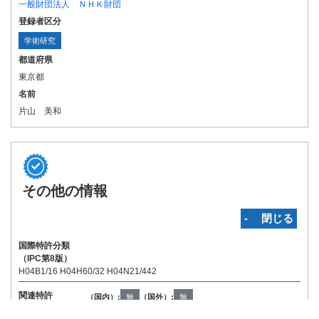
一般財団法人 ＮＨＫ財団
登録者区分
学術研究
都道府県
東京都
名前
片山 美和
その他の情報
‐ 閉じる
国際特許分類
（IPC第8版）
H04B1/16 H04H60/32 H04N21/442
関連特許
（国内）:
無
（国外）:
無