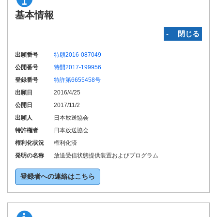
基本情報
‐ 閉じる
出願番号
特願2016-087049
公開番号
特開2017-199956
登録番号
特許第6655458号
出願日
2016/4/25
公開日
2017/11/2
出願人
日本放送協会
特許権者
日本放送協会
権利化状況
権利化済
発明の名称
放送受信状態提供装置およびプログラム
登録者への連絡はこちら