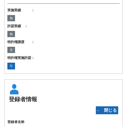
実施実績 ：
無
許諾実績 ：
無
特許権譲渡 ：
否
特許権実施許諾：
可
登録者情報
‐ 閉じる
登録者名称