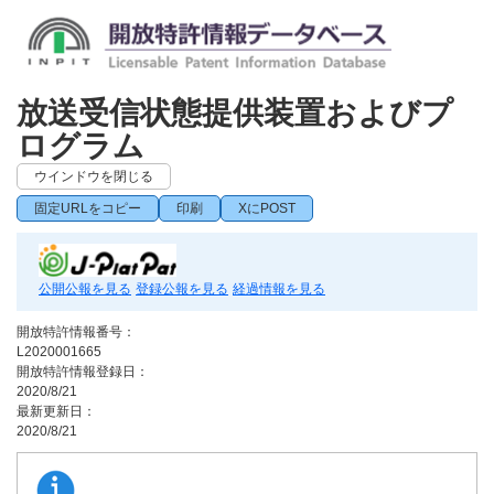
放送受信状態提供装置およびプ
ログラム
ウインドウを閉じる
固定URLをコピー
印刷
XにPOST
公開公報を見る
登録公報を見る
経過情報を見る
開放特許情報番号：
L2020001665
開放特許情報登録日：
2020/8/21
最新更新日：
2020/8/21