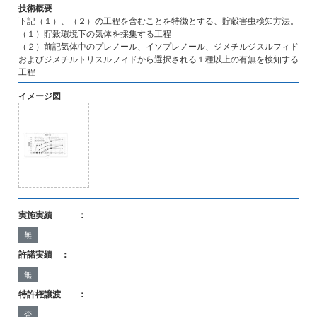
技術概要
下記（１）、（２）の工程を含むことを特徴とする、貯穀害虫検知方法。
（１）貯穀環境下の気体を採集する工程
（２）前記気体中のプレノール、イソプレノール、ジメチルジスルフィド
およびジメチルトリスルフィドから選択される１種以上の有無を検知する
工程
イメージ図
実施実績 ：
無
許諾実績 ：
無
特許権譲渡 ：
否