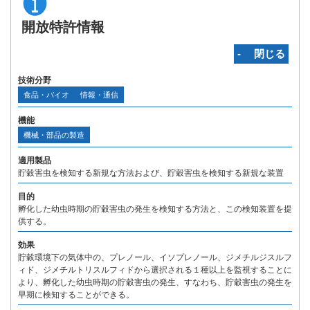
開放特許情報
‐ 閉じる
技術分野
食品・バイオ
情報・通信
機能
機械・部品の製造
適用製品
貯穀害虫を検知する新規な方法および、貯穀害虫を検知する新規な装置
目的
孵化した幼虫時期の貯穀害虫の発生を検知する方法と、この検知装置を提
供する。
効果
貯穀環境下の気体中の、プレノール、イソプレノール、ジメチルジスルフ
ィド、ジメチルトリスルフィドから選択される１種以上を監視することに
より、孵化した幼虫時期の貯穀害虫の発生、すなわち、貯穀害虫の発生を
早期に検知することができる。