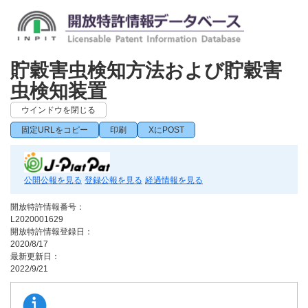
貯穀害虫検知方法および貯穀害
虫検知装置
ウインドウを閉じる
固定URLをコピー
印刷
XにPOST
公開公報を見る
登録公報を見る
経過情報を見る
開放特許情報番号：
L2020001629
開放特許情報登録日：
2020/8/17
最新更新日：
2022/9/21