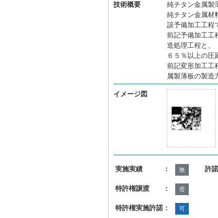
技術概要
純チタン金属製
純チタン金属材
該予備加工工程
前記予備加工工
造処理工程と、
６５％以上の圧
前記変形加工工
属製薄板の製造
イメージ図
実施実績 ：
許
無
特許権譲渡 ：
否
特許権実施許諾：
可