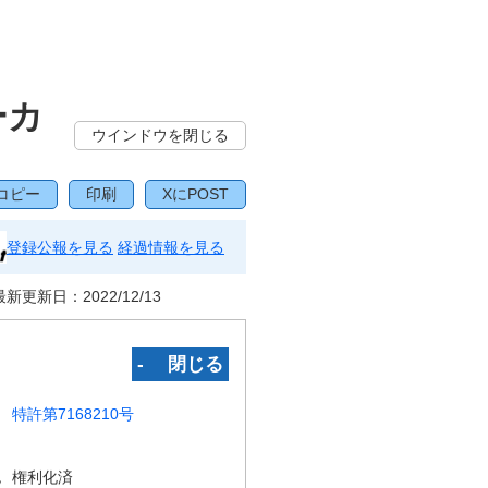
ーカ
ウインドウを閉じる
コピー
印刷
XにPOST
登録公報を見る
経過情報を見る
最新更新日：
2022/12/13
‐ 閉じる
特許第7168210号
況
権利化済