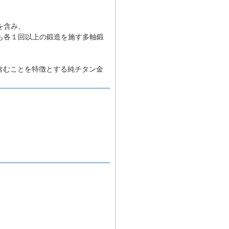
を含み、
も各１回以上の鍛造を施す多軸鍛
含むことを特徴とする純チタン金