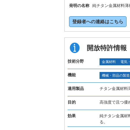
発明の名称
純チタン金属材料薄
登録者への連絡はこちら
開放特許情報
技術分野
金属材料
電気
機能
機械・部品の製造
適用製品
チタン金属材料
目的
高強度で且つ優
効果
純チタン金属材
る。