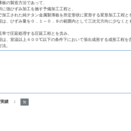
薄板の製造方法であって、
料に強ひずみ加工を施す予備加工工程と、
で加工された純チタン金属製薄板を所定形状に変形する変形加工工程と
程は、ひずみ量を０．１～０．８の範囲内として三次元方向に少なくと
延率で圧延処理する圧延工程とを含み、
程は、室温以上４００℃以下の条件下において張出成形する成形工程を
方法。
諾実績 ：
無