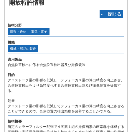
開放特許情報
‐ 閉じる
技術分野
情報・通信
電気・電子
機能
機械・部品の製造
適用製品
合焦位置検出に係る合焦位置検出器及び撮像装置
目的
クロストーク量の影響を低減し、デフォーカス量の算出精度を向上させ、
合焦位置検出をより高精度化する合焦位置検出器及び撮像装置を提供す
る。
効果
クロストーク量の影響を低減してデフォーカス量の算出精度を向上させる
ことができるので、合焦位置の検出精度を改善することができる。
技術概要
所定のカラーフィルター配列で４画素１組の撮像画素の画素群を構成する