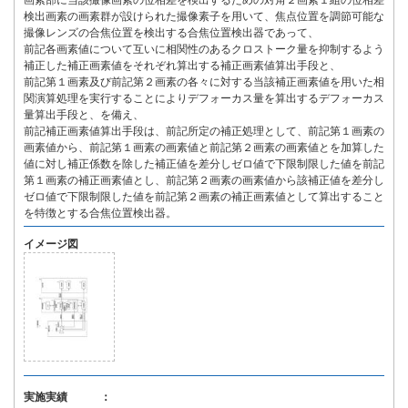
画素部に当該撮像画素の位相差を検出するための対角２画素１組の位相差
検出画素の画素群が設けられた撮像素子を用いて、焦点位置を調節可能な
撮像レンズの合焦位置を検出する合焦位置検出器であって、
前記各画素値について互いに相関性のあるクロストーク量を抑制するよう
補正した補正画素値をそれぞれ算出する補正画素値算出手段と、
前記第１画素及び前記第２画素の各々に対する当該補正画素値を用いた相
関演算処理を実行することによりデフォーカス量を算出するデフォーカス
量算出手段と、を備え、
前記補正画素値算出手段は、前記所定の補正処理として、前記第１画素の
画素値から、前記第１画素の画素値と前記第２画素の画素値とを加算した
値に対し補正係数を除した補正値を差分しゼロ値で下限制限した値を前記
第１画素の補正画素値とし、前記第２画素の画素値から該補正値を差分し
ゼロ値で下限制限した値を前記第２画素の補正画素値として算出すること
を特徴とする合焦位置検出器。
イメージ図
実施実績 ：