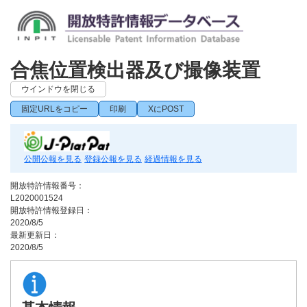
合焦位置検出器及び撮像装置
ウインドウを閉じる
固定URLをコピー
印刷
XにPOST
公開公報を見る
登録公報を見る
経過情報を見る
開放特許情報番号：
L2020001524
開放特許情報登録日：
2020/8/5
最新更新日：
2020/8/5