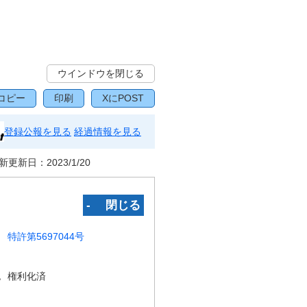
ウインドウを閉じる
コピー
印刷
XにPOST
登録公報を見る
経過情報を見る
新更新日：
2023/1/20
‐ 閉じる
特許第5697044号
況
権利化済