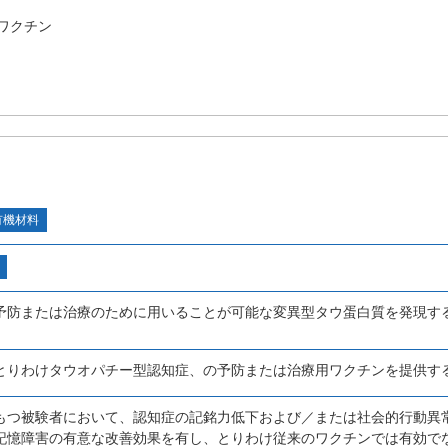
ワクチン
有機材料
予防または治療のために用いることが可能な変異型タウ蛋白質を発現す
とりわけタウオパチー型認知症、の予防または治療用ワクチンを提供す
もつ被験者において、認知症の記銘力低下および／または社会的行動異
記憶障害の有意な改善効果を有し、とりわけ従来のワクチンでは有効で