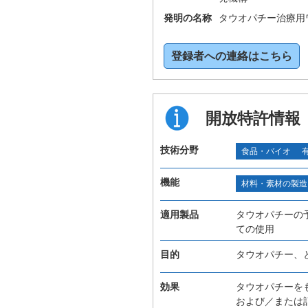
発明の名称
タウオパチー治療用
登録者への連絡はこちら
開放特許情報
技術分野
食品・バイオ
機能
材料・素材の製造
適用製品
タウオパチーの
ての使用
目的
タウオパチー、
効果
タウオパチーを
および／または