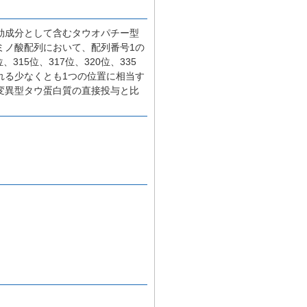
効成分として含むタウオパチー型
ミノ酸配列において、配列番号1の
位、315位、317位、320位、335
択される少なくとも1つの位置に相当す
変異型タウ蛋白質の直接投与と比