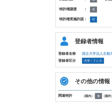
特許権譲渡 ：
否
特許権実施許諾：
可
登録者情報
登録者名称
国立大学法人京都
登録者区分
大学・ＴＬＯ
その他の情報
関連特許
（国内）:
無
（国外