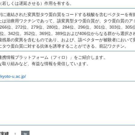
（若しくは遅延させる）作用を有する。
列に連結された変異型タウ蛋白質をコードする核酸を含むベクターを有
たは治療用ワクチンであって、該変異型タウ蛋白質が、タウ蛋白質のア
266位、272位、279位、280位、284位、296位、301位、303位、305
37位、342位、352位、369位、389位および406位からなる群から選
酸残基の変異を含むものであり、および、該ベクターが被験者において
にタウ蛋白質に対する抗体を誘導することができる、前記ワクチン。
連携情報プラットフォーム（フィロ）」をご紹介します。
な取り組みなど、有益な情報を発信しています。
.kyoto-u.ac.jp/
諾実績 ：
無