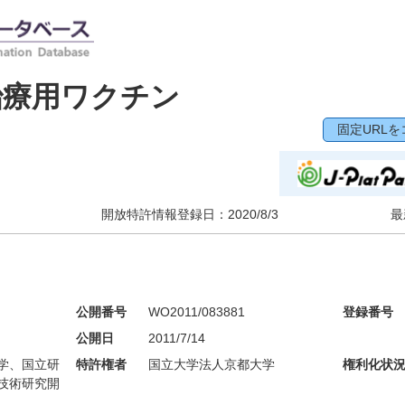
治療用ワクチン
固定URLを
開放特許情報登録日：
2020/8/3
最
公開番号
WO2011/083881
登録番号
公開日
2011/7/14
学、国立研
特許権者
国立大学法人京都大学
権利化状
技術研究開