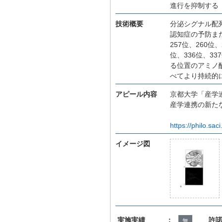
進行を抑制する
技術概要
分泌シグナル配
認知症の予防ま
257位、260位、
位、336位、3
る位置のアミノ
べてより持続的
アピール内容
京都大学「産学
産学連携の新た
https://philo.saci
イメージ図
実施実績 ：
許
無