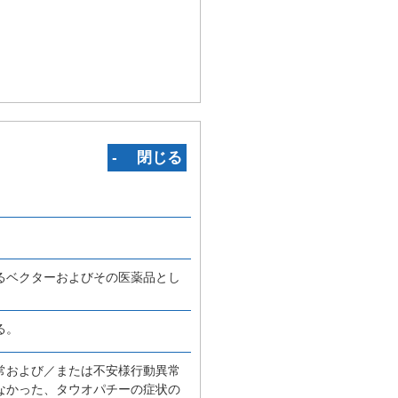
‐ 閉じる
るベクターおよびその医薬品とし
る。
常および／または不安様行動異常
なかった、タウオパチーの症状の