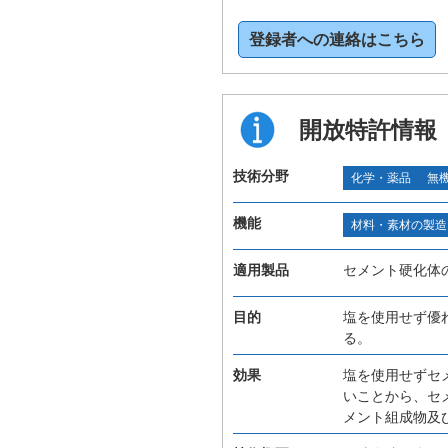
登録者への連絡はこちら
開放特許情報
技術分野
化学・薬品
無
機能
材料・素材の製造
適用製品
セメント硬化体
目的
塩を使用せず優
る。
効果
塩を使用せずセ
いことから、セ
メント組成物及