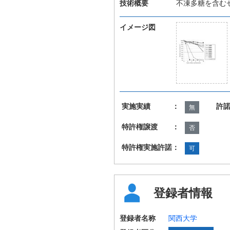
技術概要
不凍多糖を含む
イメージ図
実施実績 ：
許
無
特許権譲渡 ：
否
特許権実施許諾：
可
登録者情報
登録者名称
関西大学