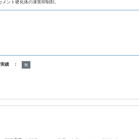
セメント硬化体の凍害抑制剤。
諾実績 ：
無