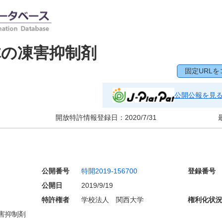
体の凍害抑制剤
固定URLを
公開公報を見
開放特許情報登録日：
2020/7/31
公開番号
特開2019-156700
登録番号
公開日
2019/9/19
特許権者
学校法人 関西大学
権利化状
害抑制剤