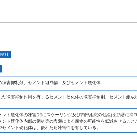
機材料
の凍害抑制剤、セメント組成物、及びセメント硬化体
れた凍害抑制作用を有するセメント硬化体の凍害抑制剤、セメント組成
メント硬化体の凍害(特にスケーリング及び内部組織の弛緩)を顕著に抑
メント硬化体内部の鋼材等の塩類による腐食の可能性を低減させること
びセメント硬化体は、優れた耐凍害性を有している。