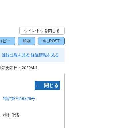
ウインドウを閉じる
コピー
印刷
XにPOST
る
登録公報を見る
経過情報を見る
最新更新日：
2022/4/1
‐ 閉じる
特許第7016529号
況
権利化済