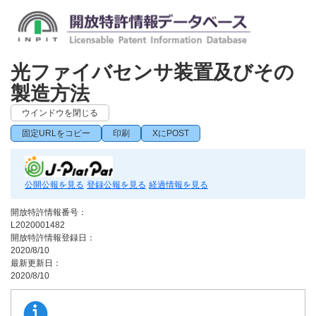
光ファイバセンサ装置及びその
製造方法
ウインドウを閉じる
固定URLをコピー
印刷
XにPOST
公開公報を見る
登録公報を見る
経過情報を見る
開放特許情報番号：
L2020001482
開放特許情報登録日：
2020/8/10
最新更新日：
2020/8/10