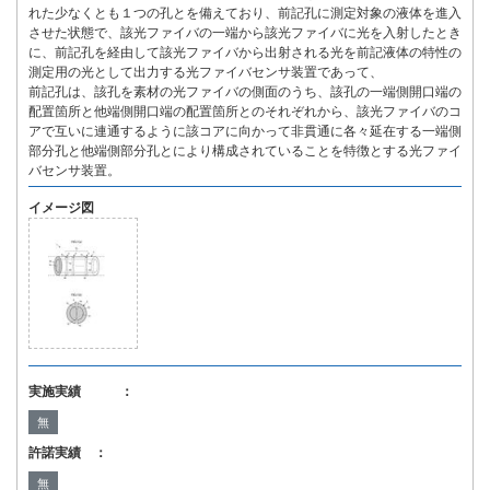
れた少なくとも１つの孔とを備えており、前記孔に測定対象の液体を進入
させた状態で、該光ファイバの一端から該光ファイバに光を入射したとき
に、前記孔を経由して該光ファイバから出射される光を前記液体の特性の
測定用の光として出力する光ファイバセンサ装置であって、
前記孔は、該孔を素材の光ファイバの側面のうち、該孔の一端側開口端の
配置箇所と他端側開口端の配置箇所とのそれぞれから、該光ファイバのコ
アで互いに連通するように該コアに向かって非貫通に各々延在する一端側
部分孔と他端側部分孔とにより構成されていることを特徴とする光ファイ
バセンサ装置。
イメージ図
実施実績 ：
無
許諾実績 ：
無