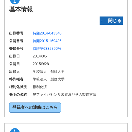
基本情報
‐ 閉じる
出願番号
特願2014-043340
公開番号
特開2015-169486
登録番号
特許第6332790号
出願日
2014/3/5
公開日
2015/9/28
出願人
学校法人 創価大学
特許権者
学校法人 創価大学
権利化状況
権利化済
発明の名称
光ファイバセンサ装置及びその製造方法
登録者への連絡はこちら