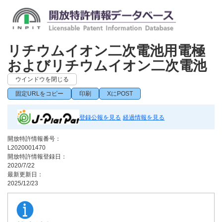
リチウムイオン二次電池用電極
およびリチウムイオン二次電池
ウインドウを閉じる
固定URLをコピー
印刷
XにPOST
登録公報を見る
経過情報を見る
開放特許情報番号：
L2020001470
開放特許情報登録日：
2020/7/22
最新更新日：
2025/12/23