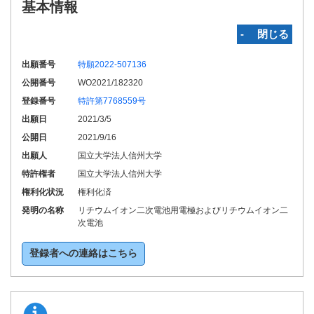
基本情報
‐ 閉じる
出願番号
特願2022-507136
公開番号
WO2021/182320
登録番号
特許第7768559号
出願日
2021/3/5
公開日
2021/9/16
出願人
国立大学法人信州大学
特許権者
国立大学法人信州大学
権利化状況
権利化済
発明の名称
リチウムイオン二次電池用電極およびリチウムイオン二
次電池
登録者への連絡はこちら