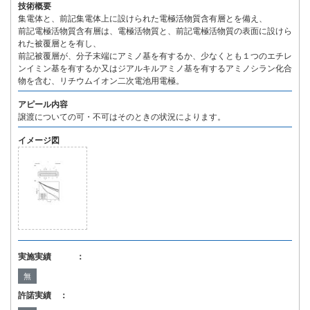
技術概要
集電体と、前記集電体上に設けられた電極活物質含有層とを備え、
前記電極活物質含有層は、電極活物質と、前記電極活物質の表面に設けら
れた被覆層とを有し、
前記被覆層が、分子末端にアミノ基を有するか、少なくとも１つのエチレ
ンイミン基を有するか又はジアルキルアミノ基を有するアミノシラン化合
物を含む、リチウムイオン二次電池用電極。
アピール内容
譲渡についての可・不可はそのときの状況によります。
イメージ図
実施実績 ：
無
許諾実績 ：