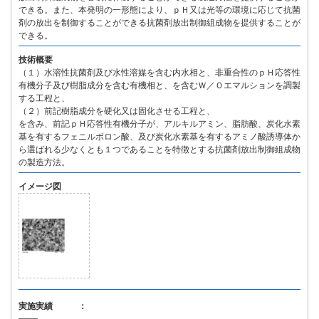
できる。また、本発明の一形態により、ｐＨ又は光等の環境に応じて抗菌
剤の放出を制御することができる抗菌剤放出制御組成物を提供することが
できる。
技術概要
（１）水溶性抗菌剤及び水性溶媒を含む内水相と、非重合性のｐＨ応答性
有機分子及び樹脂成分を含む有機相と、を含むＷ／Ｏエマルションを調製
する工程と、
（２）前記樹脂成分を硬化又は固化させる工程と、
を含み、前記ｐＨ応答性有機分子が、アルキルアミン、脂肪酸、炭化水素
基を有するフェニルボロン酸、及び炭化水素基を有するアミノ酸誘導体か
ら選ばれる少なくとも１つであることを特徴とする抗菌剤放出制御組成物
の製造方法。
イメージ図
実施実績 ：