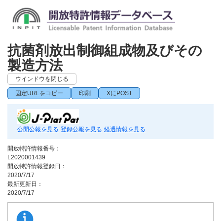
抗菌剤放出制御組成物及びその
製造方法
ウインドウを閉じる
固定URLをコピー
印刷
XにPOST
公開公報を見る
登録公報を見る
経過情報を見る
開放特許情報番号：
L2020001439
開放特許情報登録日：
2020/7/17
最新更新日：
2020/7/17