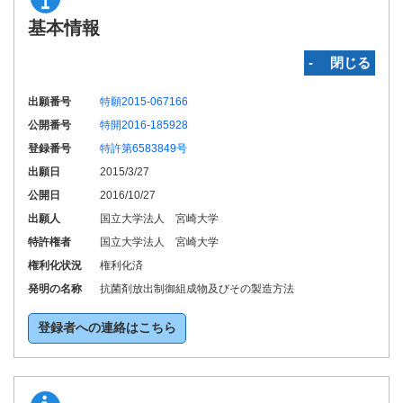
基本情報
‐ 閉じる
出願番号
特願2015-067166
公開番号
特開2016-185928
登録番号
特許第6583849号
出願日
2015/3/27
公開日
2016/10/27
出願人
国立大学法人 宮崎大学
特許権者
国立大学法人 宮崎大学
権利化状況
権利化済
発明の名称
抗菌剤放出制御組成物及びその製造方法
登録者への連絡はこちら