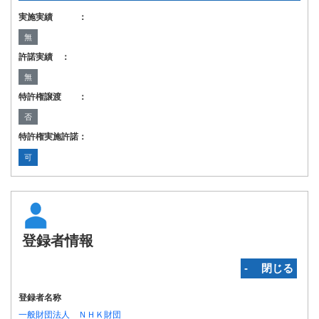
実施実績 ：
無
許諾実績 ：
無
特許権譲渡 ：
否
特許権実施許諾：
可
登録者情報
‐ 閉じる
登録者名称
一般財団法人 ＮＨＫ財団