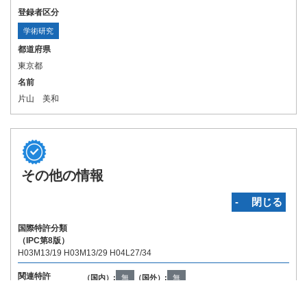
登録者区分
学術研究
都道府県
東京都
名前
片山 美和
その他の情報
‐ 閉じる
国際特許分類
（IPC第8版）
H03M13/19 H03M13/29 H04L27/34
関連特許
（国内）:
無
（国外）:
無