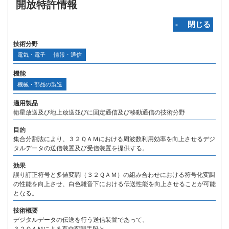
開放特許情報
‐ 閉じる
技術分野
電気・電子
情報・通信
機能
機械・部品の製造
適用製品
衛星放送及び地上放送並びに固定通信及び移動通信の技術分野
目的
集合分割法により、３２ＱＡＭにおける周波数利用効率を向上させるデジ
タルデータの送信装置及び受信装置を提供する。
効果
誤り訂正符号と多値変調（３２ＱＡＭ）の組み合わせにおける符号化変調
の性能を向上させ、白色雑音下における伝送性能を向上させることが可能
となる。
技術概要
デジタルデータの伝送を行う送信装置であって、