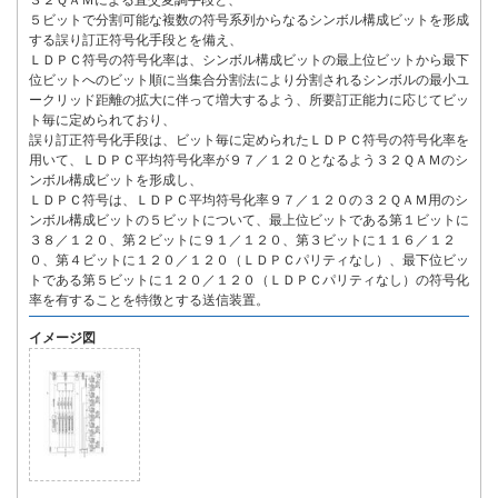
３２ＱＡＭによる直交変調手段と、
５ビットで分割可能な複数の符号系列からなるシンボル構成ビットを形成
する誤り訂正符号化手段とを備え、
ＬＤＰＣ符号の符号化率は、シンボル構成ビットの最上位ビットから最下
位ビットへのビット順に当集合分割法により分割されるシンボルの最小ユ
ークリッド距離の拡大に伴って増大するよう、所要訂正能力に応じてビッ
ト毎に定められており、
誤り訂正符号化手段は、ビット毎に定められたＬＤＰＣ符号の符号化率を
用いて、ＬＤＰＣ平均符号化率が９７／１２０となるよう３２ＱＡＭのシ
ンボル構成ビットを形成し、
ＬＤＰＣ符号は、ＬＤＰＣ平均符号化率９７／１２０の３２ＱＡＭ用のシ
ンボル構成ビットの５ビットについて、最上位ビットである第１ビットに
３８／１２０、第２ビットに９１／１２０、第３ビットに１１６／１２
０、第４ビットに１２０／１２０（ＬＤＰＣパリティなし）、最下位ビッ
トである第５ビットに１２０／１２０（ＬＤＰＣパリティなし）の符号化
率を有することを特徴とする送信装置。
イメージ図