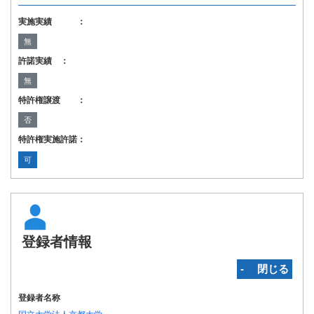
実施実績 ：
無
許諾実績 ：
無
特許権譲渡 ：
否
特許権実施許諾：
可
登録者情報
‐ 閉じる
登録者名称