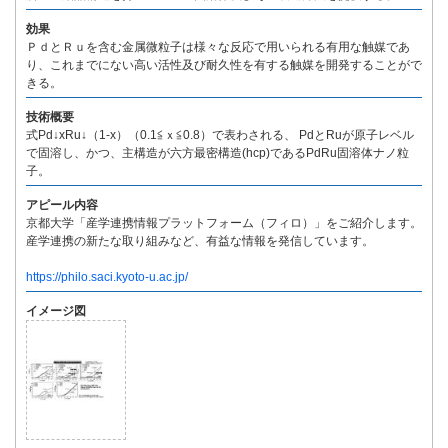
効果
ＰｄとＲｕを含む金属微粒子は様々な反応で用いられる有用な触媒であ
り、これまでにない高い活性及び耐久性を有する触媒を開発することがで
きる。
技術概要
式Pd↓xRu↓（1-x）（0.1≦ｘ≦0.8）で表わされる、 PdとRuが原子レベル
で固溶し、かつ、主構造が六方最密構造(hcp)であるPdRu固溶体ナノ粒
子。
アピール内容
京都大学「産学連携情報プラットフォーム（フィロ）」をご紹介します。
産学連携の新たな取り組みなど、有益な情報を発信しています。
https://philo.saci.kyoto-u.ac.jp/
イメージ図