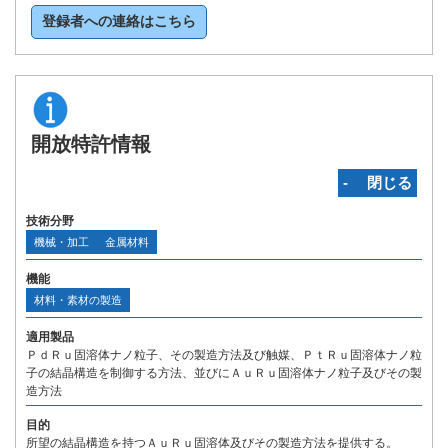
登録者への連絡はこちら
開放特許情報
‐ 閉じる
技術分野
機械・加工
金属材料
機能
材料・素材の製造
適用製品
ＰｄＲｕ固溶体ナノ粒子、その製造方法及び触媒、ＰｔＲｕ固溶体ナノ粒
子の結晶構造を制御する方法、並びにＡｕＲｕ固溶体ナノ粒子及びその製
造方法
目的
所望の結晶構造を持つＡｕＲｕ固溶体及びその製造方法を提供する。