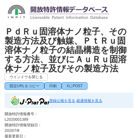
ＰｄＲｕ固溶体ナノ粒子、その
製造方法及び触媒、ＰｔＲｕ固
溶体ナノ粒子の結晶構造を制御
する方法、並びにＡｕＲｕ固溶
体ナノ粒子及びその製造方法
ウインドウを閉じる
固定URLをコピー
印刷
XにPOST
登録公報を見る
経過情報を見る
開放特許情報番号：
L2020001389
開放特許情報登録日：
2020/7/8
最新更新日：