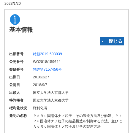
2023/1/20
基本情報
‐ 閉じる
出願番号
特願2019-503039
公開番号
WO2018/159644
登録番号
特許第7157456号
出願日
2018/2/27
公開日
2018/9/7
出願人
国立大学法人京都大学
特許権者
国立大学法人京都大学
権利化状況
権利化済
発明の名称
ＰｄＲｕ固溶体ナノ粒子、その製造方法及び触媒、Ｐｔ
Ｒｕ固溶体ナノ粒子の結晶構造を制御する方法、並びに
ＡｕＲｕ固溶体ナノ粒子及びその製造方法