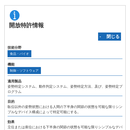
開放特許情報
‐ 閉じる
技術分野
食品・バイオ
機能
制御・ソフトウェア
適用製品
姿勢特定システム、動作判定システム、姿勢特定方法、及び、姿勢特定プ
ログラム
目的
臥位以外の姿勢状態における人間の下半身の関節の状態を可能な限りシン
プルなデバイス構成によって特定可能にする。
効果
立位または座位における下半身の関節の状態を可能な限りシンプルなデバ