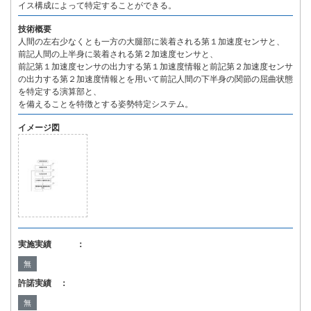
イス構成によって特定することができる。
技術概要
人間の左右少なくとも一方の大腿部に装着される第１加速度センサと、
前記人間の上半身に装着される第２加速度センサと、
前記第１加速度センサの出力する第１加速度情報と前記第２加速度センサ
の出力する第２加速度情報とを用いて前記人間の下半身の関節の屈曲状態
を特定する演算部と、
を備えることを特徴とする姿勢特定システム。
イメージ図
実施実績 ：
無
許諾実績 ：
無