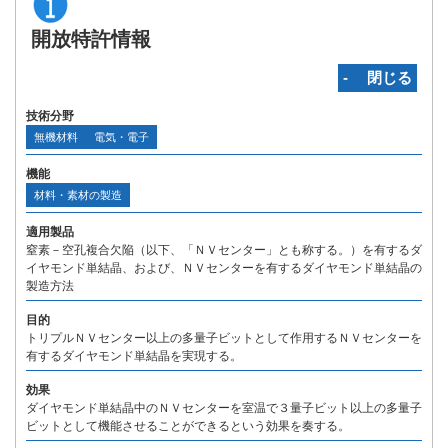
開放特許情報
‐ 閉じる
技術分野
無機材料
電気・電子
機能
材料・素材の製造
適用製品
窒素－空孔複合欠陥（以下、「ＮＶセンター」とも称する。）を有するダ
イヤモンド単結晶、および、ＮＶセンターを有するダイヤモンド単結晶の
製造方法
目的
トリプルＮＶセンター以上の多量子ビットとして作用するＮＶセンターを
有するダイヤモンド単結晶を実現する。
効果
ダイヤモンド単結晶中のＮＶセンターを室温で３量子ビット以上の多量子
ビットとして機能させることができるという効果を奏する。