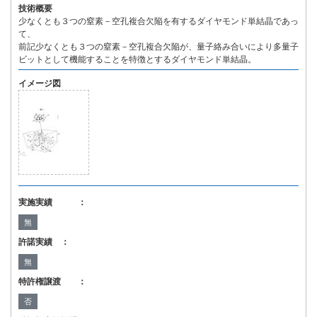
技術概要
少なくとも３つの窒素－空孔複合欠陥を有するダイヤモンド単結晶であっ
て、
前記少なくとも３つの窒素－空孔複合欠陥が、量子絡み合いにより多量子
ビットとして機能することを特徴とするダイヤモンド単結晶。
イメージ図
実施実績 ：
無
許諾実績 ：
無
特許権譲渡 ：
否