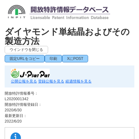
ダイヤモンド単結晶およびその
製造方法
ウインドウを閉じる
固定URLをコピー
印刷
XにPOST
公開公報を見る
登録公報を見る
経過情報を見る
開放特許情報番号：
L2020001342
開放特許情報登録日：
2020/6/30
最新更新日：
2022/6/20