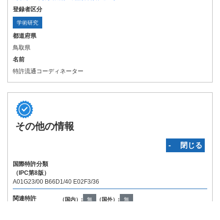
登録者区分
学術研究
都道府県
鳥取県
名前
特許流通コーディネーター
その他の情報
‐ 閉じる
国際特許分類
（IPC第8版）
A01G23/00 B66D1/40 E02F3/36
関連特許
（国内）:
無
（国外）:
無