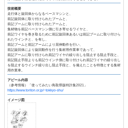
技術概要
走行体と旋回体からなるベースマシンと、
前記旋回体に取り付けられたブームと、
前記ブームに取り付けられたアームと、
集材物を前記ベースマシン側に引き寄せるワイヤと、
前記ワイヤを巻き取るために前記旋回体あるいは前記ブームに取り付けら
れたウインチと、を有し、
前記ブームと前記アームにより屈伸動作を行い、
前記旋回体により旋回動作を行う集材用作業車であって、
前記アームに取り付けられ前記ワイヤの繰り出しを阻止する阻止手段と、
前記阻止手段よりも前記ウインチ側に取り付けられ前記ワイヤの繰り出し
を阻止するウインチ繰り出し阻止手段と、を備えたことを特徴とする集材
用作業車。
アピール内容
（参考情報）「使ってみたい鳥取県版特許集2021」
https://www.toriton.or.jp/~tokkyo-shu/
イメージ図