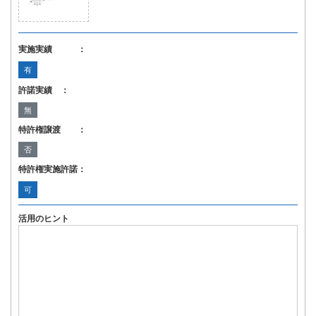
実施実績 ：
有
許諾実績 ：
無
特許権譲渡 ：
否
特許権実施許諾：
可
活用のヒント