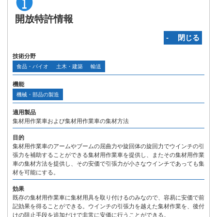
開放特許情報
‐ 閉じる
技術分野
食品・バイオ
土木・建築
輸送
機能
機械・部品の製造
適用製品
集材用作業車および集材用作業車の集材方法
目的
集材用作業車のアームやブームの屈曲力や旋回体の旋回力でウインチの引
張力を補助することができる集材用作業車を提供し、またその集材用作業
車の集材方法を提供し、その安価で引張力が小さなウインチであっても集
材を可能にする。
効果
既存の集材用作業車に集材用具を取り付けるのみなので、容易に安価で前
記効果を得ることができる。ウインチの引張力を越えた集材作業を、後付
けの阻止手段を追加だけで非常に安価に行うことができる。