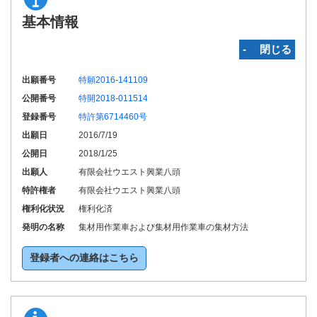
基本情報
‐ 閉じる
出願番号
特願2016-141109
公開番号
特開2018-011514
登録番号
特許第6714460号
出願日
2016/7/19
公開日
2018/1/25
出願人
有限会社ウエスト興業八頭
特許権者
有限会社ウエスト興業八頭
権利化状況
権利化済
発明の名称
集材用作業車および集材用作業車の集材方法
登録者への連絡はこちら