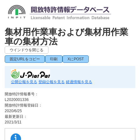
集材用作業車および集材用作業
車の集材方法
ウインドウを閉じる
固定URLをコピー
印刷
XにPOST
公開公報を見る
登録公報を見る
経過情報を見る
開放特許情報番号：
L2020001336
開放特許情報登録日：
2020/6/25
最新更新日：
2021/3/11