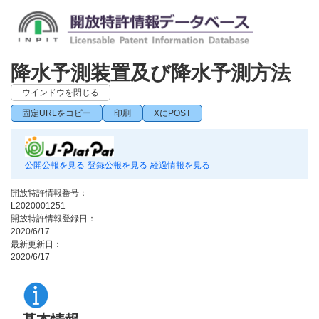
降水予測装置及び降水予測方法
ウインドウを閉じる
固定URLをコピー
印刷
XにPOST
公開公報を見る
登録公報を見る
経過情報を見る
開放特許情報番号：
L2020001251
開放特許情報登録日：
2020/6/17
最新更新日：
2020/6/17