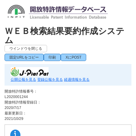
ＷＥＢ検索結果要約作成システ
ム
ウインドウを閉じる
固定URLをコピー
印刷
XにPOST
公開公報を見る
登録公報を見る
経過情報を見る
開放特許情報番号：
L2020001244
開放特許情報登録日：
2020/7/17
最新更新日：
2021/10/29