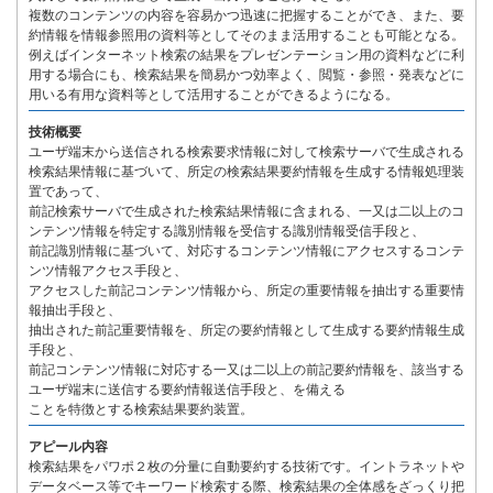
複数のコンテンツの内容を容易かつ迅速に把握することができ、また、要
約情報を情報参照用の資料等としてそのまま活用することも可能となる。
例えばインターネット検索の結果をプレゼンテーション用の資料などに利
用する場合にも、検索結果を簡易かつ効率よく、閲覧・参照・発表などに
用いる有用な資料等として活用することができるようになる。
技術概要
ユーザ端末から送信される検索要求情報に対して検索サーバで生成される
検索結果情報に基づいて、所定の検索結果要約情報を生成する情報処理装
置であって、
前記検索サーバで生成された検索結果情報に含まれる、一又は二以上のコ
ンテンツ情報を特定する識別情報を受信する識別情報受信手段と、
前記識別情報に基づいて、対応するコンテンツ情報にアクセスするコンテ
ンツ情報アクセス手段と、
アクセスした前記コンテンツ情報から、所定の重要情報を抽出する重要情
報抽出手段と、
抽出された前記重要情報を、所定の要約情報として生成する要約情報生成
手段と、
前記コンテンツ情報に対応する一又は二以上の前記要約情報を、該当する
ユーザ端末に送信する要約情報送信手段と、を備える
ことを特徴とする検索結果要約装置。
アピール内容
検索結果をパワポ２枚の分量に自動要約する技術です。イントラネットや
データベース等でキーワード検索する際、検索結果の全体感をざっくり把