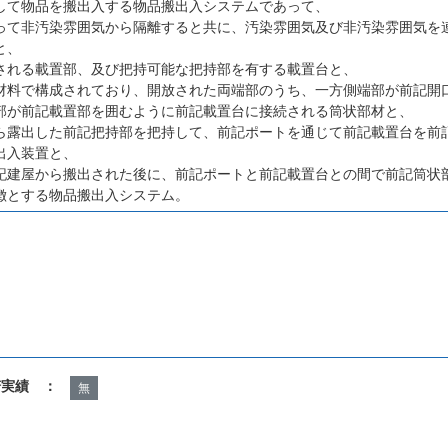
して物品を搬出入する物品搬出入システムであって、
って非汚染雰囲気から隔離すると共に、汚染雰囲気及び非汚染雰囲気を
と、
される載置部、及び把持可能な把持部を有する載置台と、
材料で構成されており、開放された両端部のうち、一方側端部が前記開
部が前記載置部を囲むように前記載置台に接続される筒状部材と、
ら露出した前記把持部を把持して、前記ポートを通じて前記載置台を前
出入装置と、
記建屋から搬出された後に、前記ポートと前記載置台との間で前記筒状
徴とする物品搬出入システム。
諾実績 ：
無