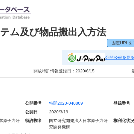
テム及び物品搬出入方法
固定URLを
公開公報を見
開放特許情報登録日：
2020/6/15
公開番号
特開2020-040809
登録番号
公開日
2020/3/19
本原子力研
特許権者
国立研究開発法人日本原子力研
権利化状
究開発機構