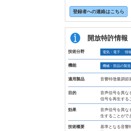
登録者への連絡はこちら
開放特許情報
技術分野
電気・電子
情
機能
機械・部品の製造
適用製品
音響特徴量調節
目的
音声信号を異な
信号を再生する
効果
音声信号を異な
生することがで
技術概要
基準となる音響