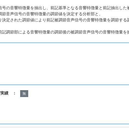
信号の音響特徴量を抽出し、前記基準となる音響特徴量と前記抽出した
調節音声信号の音響特徴量の調節値を決定する分析部と、
り決定された調節値により前記被調節音声信号の音響特徴量を調節する
前記調節部による音響特徴量の調節後の被調節音声信号の音響特徴量を
諾実績 ：
無