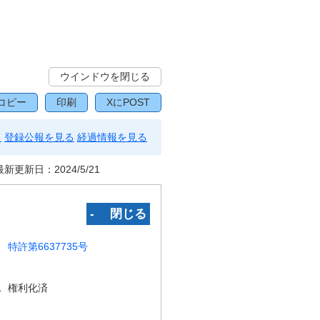
ウインドウを閉じる
コピー
印刷
XにPOST
る
登録公報を見る
経過情報を見る
最新更新日：
2024/5/21
‐ 閉じる
特許第6637735号
況
権利化済