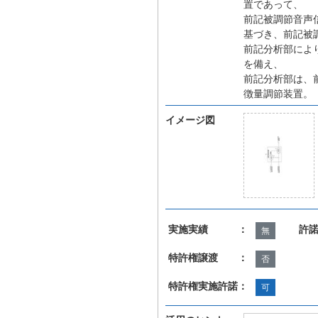
置であって、
前記被調節音声
基づき、前記被
前記分析部によ
を備え、
前記分析部は、
徴量調節装置。
イメージ図
実施実績 ：
許
無
特許権譲渡 ：
否
特許権実施許諾：
可