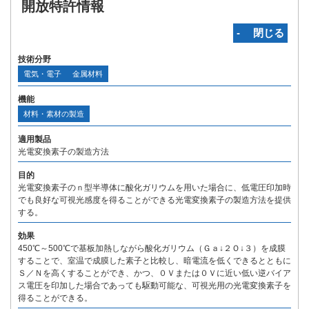
開放特許情報
‐ 閉じる
技術分野
電気・電子
金属材料
機能
材料・素材の製造
適用製品
光電変換素子の製造方法
目的
光電変換素子のｎ型半導体に酸化ガリウムを用いた場合に、低電圧印加時
でも良好な可視光感度を得ることができる光電変換素子の製造方法を提供
する。
効果
450℃～500℃で基板加熱しながら酸化ガリウム（Ｇａ↓２Ｏ↓３）を成膜
することで、室温で成膜した素子と比較し、暗電流を低くできるとともに
Ｓ／Ｎを高くすることができ、かつ、０Ｖまたは０Ｖに近い低い逆バイア
ス電圧を印加した場合であっても駆動可能な、可視光用の光電変換素子を
得ることができる。