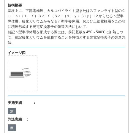
技術概要
基板上に、下部電極層、カルコパイライト型またはスファレライト型のＣ
ｕＩｎ↓（１－Ｘ）Ｇａ↓Ｘ（Ｓｅ↓（１－ｙ）Ｓ↓ｙ）↓２からなるｐ型半
導体層、酸化ガリウムからなるｎ型半導体層、および上部電極層をこの順
に積層形成する光電変換素子の製造方法において、
前記ｎ型半導体層を形成する際には、前記基板を450～500℃に加熱しつ
つ、前記酸化ガリウムを成膜することを特徴とする光電変換素子の製造方
法。
イメージ図
実施実績 ：
無
許諾実績 ：
無