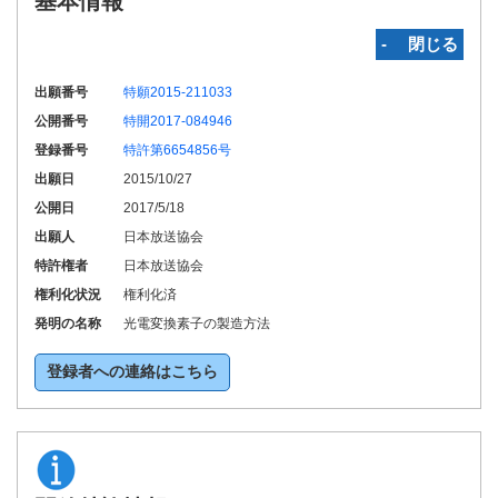
基本情報
‐ 閉じる
出願番号
特願2015-211033
公開番号
特開2017-084946
登録番号
特許第6654856号
出願日
2015/10/27
公開日
2017/5/18
出願人
日本放送協会
特許権者
日本放送協会
権利化状況
権利化済
発明の名称
光電変換素子の製造方法
登録者への連絡はこちら