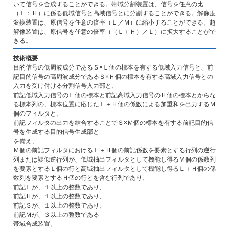
いて信号を合成することができる。帯域分割装置は、信号を任意の比
（Ｌ：Ｈ）に係る低域信号と高域信号とに分割することができる。解像度
変換装置は、原信号を任意の倍率（Ｌ／Ｍ）に縮小することができる。超
解像装置は、原信号を任意の倍率（（Ｌ＋Ｈ）／Ｌ）に拡大することがで
きる。
技術概要
目的信号の低周波成分であるＳ×Ｌ個の標本を有する低域入力信号と、前
記目的信号の高周波成分であるＳ×Ｈ個の標本を有する高域入力信号との
入力を受け付ける分割信号入力部と、
前記低域入力信号のＬ個の標本と前記高域入力信号のＨ個の標本とからな
る標本列の、標本位置に応じたＬ＋Ｈ個の係数による加重和を出力するＭ
個のフィルタと、
前記フィルタの出力を結合することでＳ×Ｍ個の標本を有する前記目的信
号を生成する目的信号生成部と
を備え、
Ｍ個の前記フィルタにおけるＬ＋Ｈ個の前記係数を要素とする行列の逆行
列または疑似逆行列が、低域抽出フィルタとして機能し得るＭ個の係数列
を要素とするＬ個の行と高域抽出フィルタとして機能し得るＬ＋Ｈ個の係
数列を要素とするＨ個の行とを含む行列であり、
前記Ｌが、１以上の整数であり、
前記Ｈが、１以上の整数であり、
前記Ｓが、１以上の整数であり、
前記Ｍが、３以上の整数である
帯域合成装置。