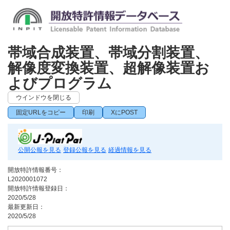
帯域合成装置、帯域分割装置、
解像度変換装置、超解像装置お
よびプログラム
ウインドウを閉じる
固定URLをコピー
印刷
XにPOST
公開公報を見る
登録公報を見る
経過情報を見る
開放特許情報番号：
L2020001072
開放特許情報登録日：
2020/5/28
最新更新日：
2020/5/28