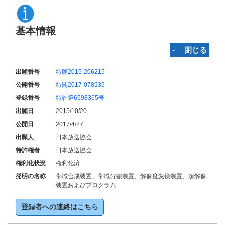
基本情報
‐ 閉じる
出願番号
特願2015-206215
公開番号
特開2017-078939
登録番号
特許第6598365号
出願日
2015/10/20
公開日
2017/4/27
出願人
日本放送協会
特許権者
日本放送協会
権利化状況
権利化済
発明の名称
帯域合成装置、帯域分割装置、解像度変換装置、超解像
装置およびプログラム
登録者への連絡はこちら